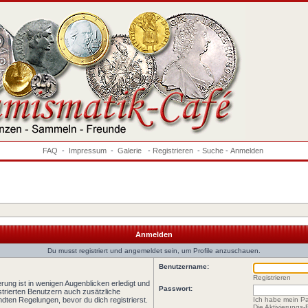
FAQ
-
Impressum
-
Galerie
-
Registrieren
-
Suche
-
Anmelden
Anmelden
Du musst registriert und angemeldet sein, um Profile anzuschauen.
Benutzername:
Registrieren
rung ist in wenigen Augenblicken erledigt und
Passwort:
istrierten Benutzern auch zusätzliche
ten Regelungen, bevor du dich registrierst.
Ich habe mein P
Die Aktivierungs