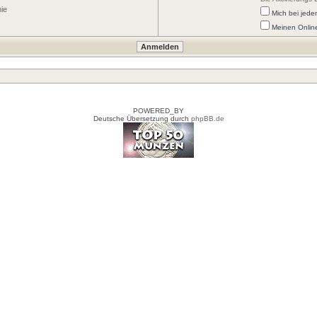
nie
Mich bei jed
Meinen Onlin
POWERED_BY
Deutsche Übersetzung durch
phpBB.de