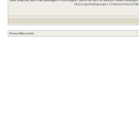
Bitte beachte auch die jeweiligen Forenregeln, wenn du dich in diesem Board bewegst.
Nutzungsbedingungen
|
Datenschutzrichtli
Foren-Übersicht