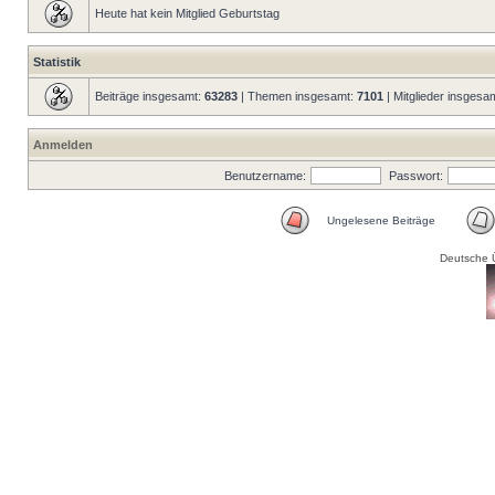
Heute hat kein Mitglied Geburtstag
Statistik
Beiträge insgesamt:
63283
| Themen insgesamt:
7101
| Mitglieder insgesa
Anmelden
Benutzername:
Passwort:
Ungelesene Beiträge
Deutsche 