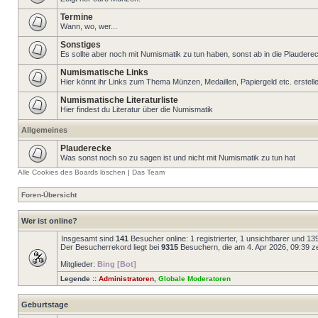
Termine
Wann, wo, wer...
Sonstiges
Es sollte aber noch mit Numismatik zu tun haben, sonst ab in die Plaudere
Numismatische Links
Hier könnt ihr Links zum Thema Münzen, Medaillen, Papiergeld etc. erstell
Numismatische Literaturliste
Hier findest du Literatur über die Numismatik
Allgemeines
Plauderecke
Was sonst noch so zu sagen ist und nicht mit Numismatik zu tun hat
Alle Cookies des Boards löschen
|
Das Team
Foren-Übersicht
Wer ist online?
Insgesamt sind
141
Besucher online: 1 registrierter, 1 unsichtbarer und 1
Der Besucherrekord liegt bei
9315
Besuchern, die am 4. Apr 2026, 09:39 zei
Mitglieder:
Bing [Bot]
Legende ::
Administratoren
,
Globale Moderatoren
Geburtstage