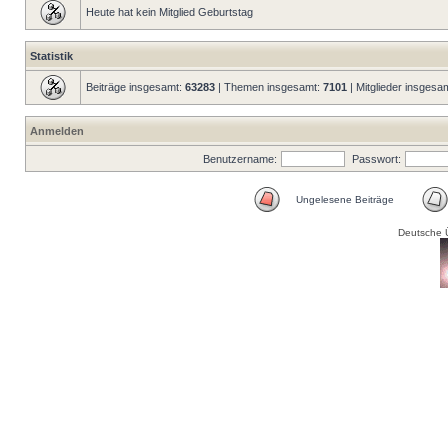
Heute hat kein Mitglied Geburtstag
Statistik
Beiträge insgesamt:
63283
| Themen insgesamt:
7101
| Mitglieder insgesa
Anmelden
Benutzername:
Passwort:
Ungelesene Beiträge
Deutsche 