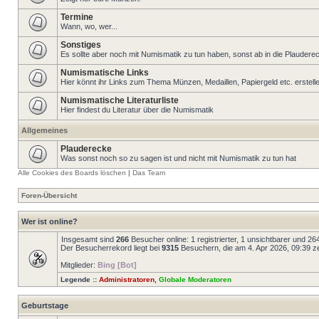
Termine
Wann, wo, wer...
Sonstiges
Es sollte aber noch mit Numismatik zu tun haben, sonst ab in die Plaudere
Numismatische Links
Hier könnt ihr Links zum Thema Münzen, Medaillen, Papiergeld etc. erstell
Numismatische Literaturliste
Hier findest du Literatur über die Numismatik
Allgemeines
Plauderecke
Was sonst noch so zu sagen ist und nicht mit Numismatik zu tun hat
Alle Cookies des Boards löschen
|
Das Team
Foren-Übersicht
Wer ist online?
Insgesamt sind
266
Besucher online: 1 registrierter, 1 unsichtbarer und 2
Der Besucherrekord liegt bei
9315
Besuchern, die am 4. Apr 2026, 09:39 zei
Mitglieder:
Bing [Bot]
Legende ::
Administratoren
,
Globale Moderatoren
Geburtstage