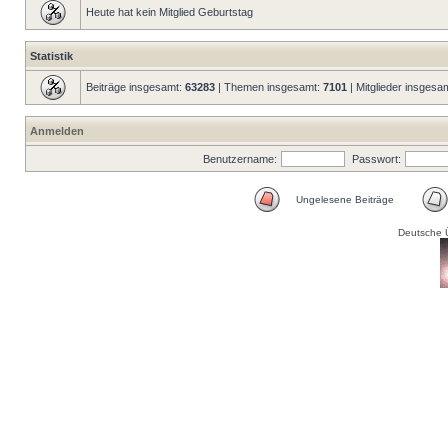
Heute hat kein Mitglied Geburtstag
Statistik
Beiträge insgesamt:
63283
| Themen insgesamt:
7101
| Mitglieder insgesa
Anmelden
Benutzername:
Passwort:
Ungelesene Beiträge
Deutsche 