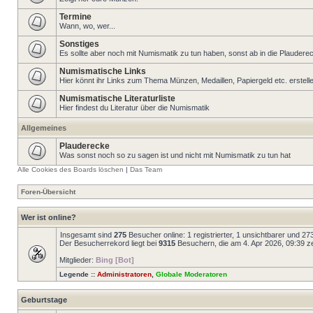
Termine
Wann, wo, wer...
Sonstiges
Es sollte aber noch mit Numismatik zu tun haben, sonst ab in die Plaudere
Numismatische Links
Hier könnt ihr Links zum Thema Münzen, Medaillen, Papiergeld etc. erstell
Numismatische Literaturliste
Hier findest du Literatur über die Numismatik
Allgemeines
Plauderecke
Was sonst noch so zu sagen ist und nicht mit Numismatik zu tun hat
Alle Cookies des Boards löschen
|
Das Team
Foren-Übersicht
Wer ist online?
Insgesamt sind
275
Besucher online: 1 registrierter, 1 unsichtbarer und 2
Der Besucherrekord liegt bei
9315
Besuchern, die am 4. Apr 2026, 09:39 zei
Mitglieder:
Bing [Bot]
Legende ::
Administratoren
,
Globale Moderatoren
Geburtstage