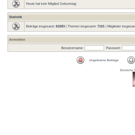
Heute hat kein Mitglied Geburtstag
Statistik
Beiträge insgesamt:
63283
| Themen insgesamt:
7101
| Mitglieder insgesa
Anmelden
Benutzername:
Passwort:
Ungelesene Beiträge
Deutsche 