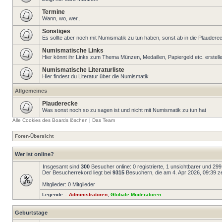
Termine
Wann, wo, wer...
Sonstiges
Es sollte aber noch mit Numismatik zu tun haben, sonst ab in die Plaudere
Numismatische Links
Hier könnt ihr Links zum Thema Münzen, Medaillen, Papiergeld etc. erstell
Numismatische Literaturliste
Hier findest du Literatur über die Numismatik
Allgemeines
Plauderecke
Was sonst noch so zu sagen ist und nicht mit Numismatik zu tun hat
Alle Cookies des Boards löschen
|
Das Team
Foren-Übersicht
Wer ist online?
Insgesamt sind
300
Besucher online: 0 registrierte, 1 unsichtbarer und 29
Der Besucherrekord liegt bei
9315
Besuchern, die am 4. Apr 2026, 09:39 zei
Mitglieder: 0 Mitglieder
Legende ::
Administratoren
,
Globale Moderatoren
Geburtstage