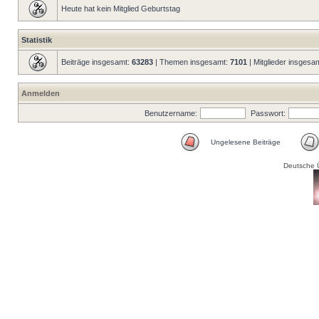
Heute hat kein Mitglied Geburtstag
Statistik
Beiträge insgesamt:
63283
| Themen insgesamt:
7101
| Mitglieder insgesa
Anmelden
Benutzername:
Passwort:
Ungelesene Beiträge
Deutsche 