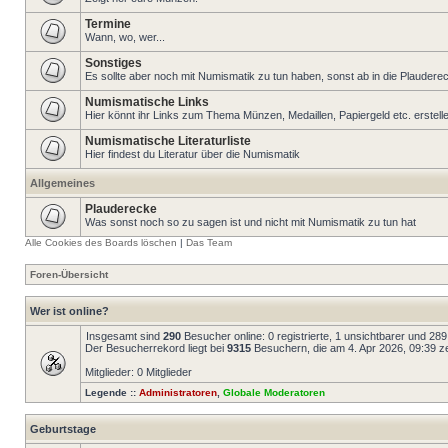
Termine
Wann, wo, wer...
Sonstiges
Es sollte aber noch mit Numismatik zu tun haben, sonst ab in die Plaudere
Numismatische Links
Hier könnt ihr Links zum Thema Münzen, Medaillen, Papiergeld etc. erstell
Numismatische Literaturliste
Hier findest du Literatur über die Numismatik
Allgemeines
Plauderecke
Was sonst noch so zu sagen ist und nicht mit Numismatik zu tun hat
Alle Cookies des Boards löschen
|
Das Team
Foren-Übersicht
Wer ist online?
Insgesamt sind
290
Besucher online: 0 registrierte, 1 unsichtbarer und 28
Der Besucherrekord liegt bei
9315
Besuchern, die am 4. Apr 2026, 09:39 zei
Mitglieder: 0 Mitglieder
Legende ::
Administratoren
,
Globale Moderatoren
Geburtstage