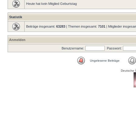
Heute hat kein Mitglied Geburtstag
Statistik
Beiträge insgesamt:
63283
| Themen insgesamt:
7101
| Mitglieder insgesa
Anmelden
Benutzername:
Passwort:
Ungelesene Beiträge
Deutsche 