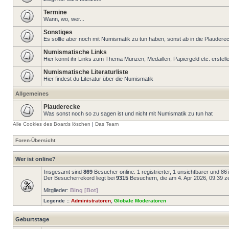
Termine
Wann, wo, wer...
Sonstiges
Es sollte aber noch mit Numismatik zu tun haben, sonst ab in die Plaudere
Numismatische Links
Hier könnt ihr Links zum Thema Münzen, Medaillen, Papiergeld etc. erstell
Numismatische Literaturliste
Hier findest du Literatur über die Numismatik
Allgemeines
Plauderecke
Was sonst noch so zu sagen ist und nicht mit Numismatik zu tun hat
Alle Cookies des Boards löschen
|
Das Team
Foren-Übersicht
Wer ist online?
Insgesamt sind
869
Besucher online: 1 registrierter, 1 unsichtbarer und 8
Der Besucherrekord liegt bei
9315
Besuchern, die am 4. Apr 2026, 09:39 zei
Mitglieder:
Bing [Bot]
Legende ::
Administratoren
,
Globale Moderatoren
Geburtstage