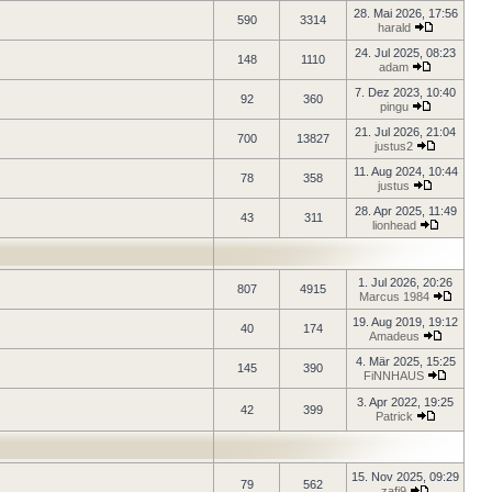
28. Mai 2026, 17:56
590
3314
harald
24. Jul 2025, 08:23
148
1110
adam
7. Dez 2023, 10:40
92
360
pingu
21. Jul 2026, 21:04
700
13827
justus2
11. Aug 2024, 10:44
78
358
justus
28. Apr 2025, 11:49
43
311
lionhead
1. Jul 2026, 20:26
807
4915
Marcus 1984
19. Aug 2019, 19:12
40
174
Amadeus
4. Mär 2025, 15:25
145
390
FiNNHAUS
3. Apr 2022, 19:25
42
399
Patrick
15. Nov 2025, 09:29
79
562
zafi9