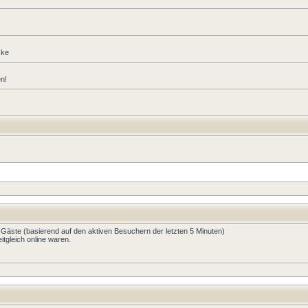
cke
en!
4 Gäste (basierend auf den aktiven Besuchern der letzten 5 Minuten)
tgleich online waren.