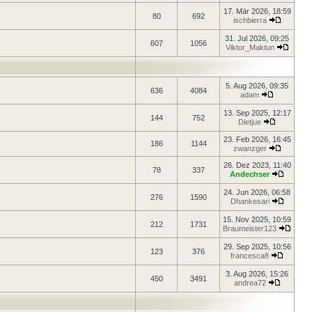
17. Mär 2026, 18:59
80
692
ischbierra
31. Jul 2026, 09:25
607
1056
Viktor_Maktun
5. Aug 2026, 09:35
636
4084
adam
13. Sep 2025, 12:17
144
752
Dietjue
23. Feb 2026, 16:45
186
1144
zwanzger
26. Dez 2023, 11:40
78
337
Andechser
24. Jun 2026, 06:58
276
1590
Dhankesari
15. Nov 2025, 10:59
212
1731
Braumeister123
29. Sep 2025, 10:56
123
376
francesca8
3. Aug 2026, 15:26
450
3491
andrea72