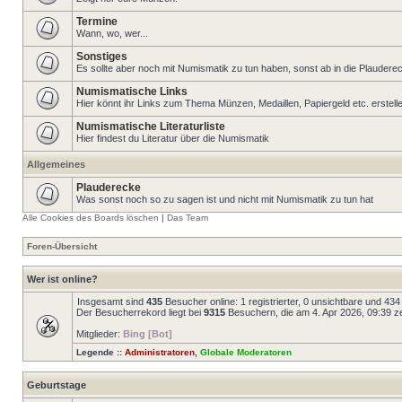
Termine
Wann, wo, wer...
Sonstiges
Es sollte aber noch mit Numismatik zu tun haben, sonst ab in die Plaudere
Numismatische Links
Hier könnt ihr Links zum Thema Münzen, Medaillen, Papiergeld etc. erstell
Numismatische Literaturliste
Hier findest du Literatur über die Numismatik
Allgemeines
Plauderecke
Was sonst noch so zu sagen ist und nicht mit Numismatik zu tun hat
Alle Cookies des Boards löschen
|
Das Team
Foren-Übersicht
Wer ist online?
Insgesamt sind
435
Besucher online: 1 registrierter, 0 unsichtbare und 43
Der Besucherrekord liegt bei
9315
Besuchern, die am 4. Apr 2026, 09:39 zei
Mitglieder:
Bing [Bot]
Legende ::
Administratoren
,
Globale Moderatoren
Geburtstage