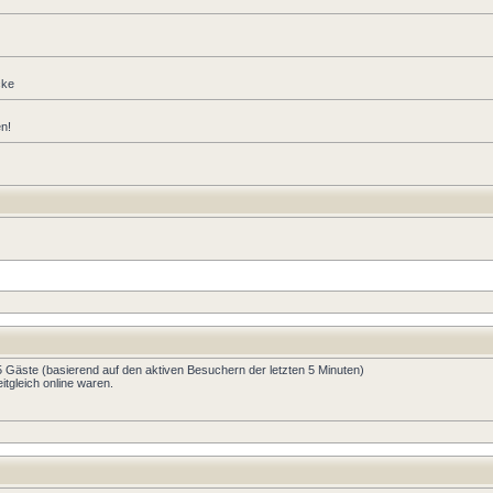
cke
en!
45 Gäste (basierend auf den aktiven Besuchern der letzten 5 Minuten)
tgleich online waren.