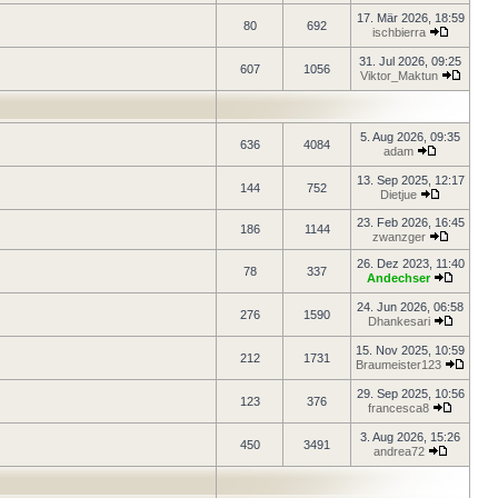
17. Mär 2026, 18:59
80
692
ischbierra
31. Jul 2026, 09:25
607
1056
Viktor_Maktun
5. Aug 2026, 09:35
636
4084
adam
13. Sep 2025, 12:17
144
752
Dietjue
23. Feb 2026, 16:45
186
1144
zwanzger
26. Dez 2023, 11:40
78
337
Andechser
24. Jun 2026, 06:58
276
1590
Dhankesari
15. Nov 2025, 10:59
212
1731
Braumeister123
29. Sep 2025, 10:56
123
376
francesca8
3. Aug 2026, 15:26
450
3491
andrea72