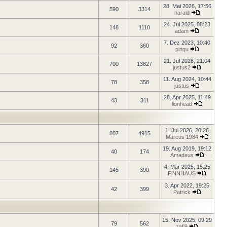
28. Mai 2026, 17:56
590
3314
harald
24. Jul 2025, 08:23
148
1110
adam
7. Dez 2023, 10:40
92
360
pingu
21. Jul 2026, 21:04
700
13827
justus2
11. Aug 2024, 10:44
78
358
justus
28. Apr 2025, 11:49
43
311
lionhead
1. Jul 2026, 20:26
807
4915
Marcus 1984
19. Aug 2019, 19:12
40
174
Amadeus
4. Mär 2025, 15:25
145
390
FiNNHAUS
3. Apr 2022, 19:25
42
399
Patrick
15. Nov 2025, 09:29
79
562
zafi9