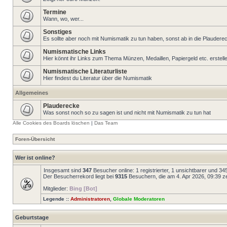
Termine
Wann, wo, wer...
Sonstiges
Es sollte aber noch mit Numismatik zu tun haben, sonst ab in die Plaudere
Numismatische Links
Hier könnt ihr Links zum Thema Münzen, Medaillen, Papiergeld etc. erstell
Numismatische Literaturliste
Hier findest du Literatur über die Numismatik
Allgemeines
Plauderecke
Was sonst noch so zu sagen ist und nicht mit Numismatik zu tun hat
Alle Cookies des Boards löschen
|
Das Team
Foren-Übersicht
Wer ist online?
Insgesamt sind
347
Besucher online: 1 registrierter, 1 unsichtbarer und 3
Der Besucherrekord liegt bei
9315
Besuchern, die am 4. Apr 2026, 09:39 zei
Mitglieder:
Bing [Bot]
Legende ::
Administratoren
,
Globale Moderatoren
Geburtstage