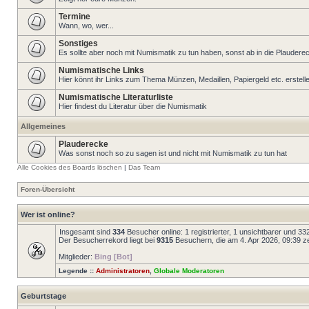
Termine
Wann, wo, wer...
Sonstiges
Es sollte aber noch mit Numismatik zu tun haben, sonst ab in die Plaudere
Numismatische Links
Hier könnt ihr Links zum Thema Münzen, Medaillen, Papiergeld etc. erstell
Numismatische Literaturliste
Hier findest du Literatur über die Numismatik
Allgemeines
Plauderecke
Was sonst noch so zu sagen ist und nicht mit Numismatik zu tun hat
Alle Cookies des Boards löschen
|
Das Team
Foren-Übersicht
Wer ist online?
Insgesamt sind
334
Besucher online: 1 registrierter, 1 unsichtbarer und 3
Der Besucherrekord liegt bei
9315
Besuchern, die am 4. Apr 2026, 09:39 zei
Mitglieder:
Bing [Bot]
Legende ::
Administratoren
,
Globale Moderatoren
Geburtstage