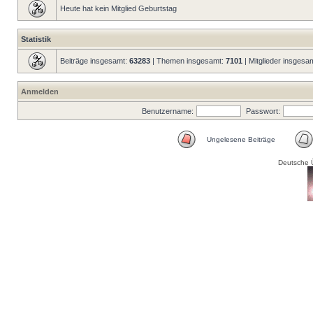
Heute hat kein Mitglied Geburtstag
Statistik
Beiträge insgesamt:
63283
| Themen insgesamt:
7101
| Mitglieder insgesa
Anmelden
Benutzername:
Passwort:
Ungelesene Beiträge
Deutsche 