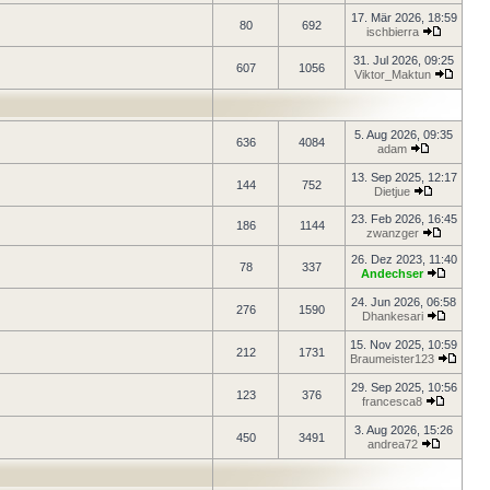
17. Mär 2026, 18:59
80
692
ischbierra
31. Jul 2026, 09:25
607
1056
Viktor_Maktun
5. Aug 2026, 09:35
636
4084
adam
13. Sep 2025, 12:17
144
752
Dietjue
23. Feb 2026, 16:45
186
1144
zwanzger
26. Dez 2023, 11:40
78
337
Andechser
24. Jun 2026, 06:58
276
1590
Dhankesari
15. Nov 2025, 10:59
212
1731
Braumeister123
29. Sep 2025, 10:56
123
376
francesca8
3. Aug 2026, 15:26
450
3491
andrea72