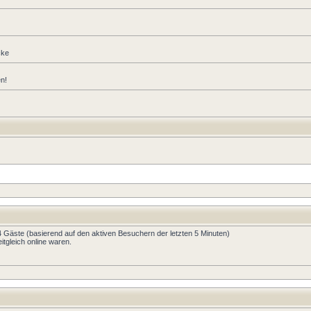
cke
en!
44 Gäste (basierend auf den aktiven Besuchern der letzten 5 Minuten)
tgleich online waren.