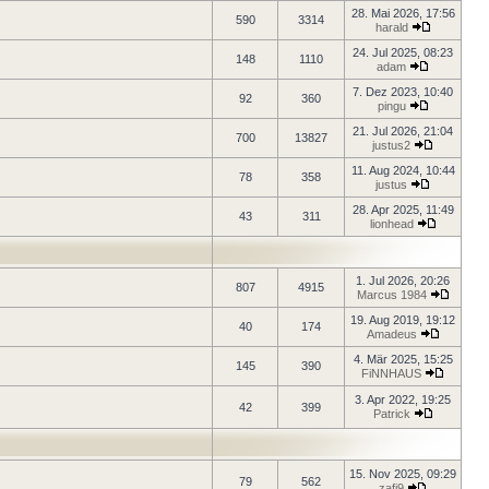
28. Mai 2026, 17:56
590
3314
harald
24. Jul 2025, 08:23
148
1110
adam
7. Dez 2023, 10:40
92
360
pingu
21. Jul 2026, 21:04
700
13827
justus2
11. Aug 2024, 10:44
78
358
justus
28. Apr 2025, 11:49
43
311
lionhead
1. Jul 2026, 20:26
807
4915
Marcus 1984
19. Aug 2019, 19:12
40
174
Amadeus
4. Mär 2025, 15:25
145
390
FiNNHAUS
3. Apr 2022, 19:25
42
399
Patrick
15. Nov 2025, 09:29
79
562
zafi9