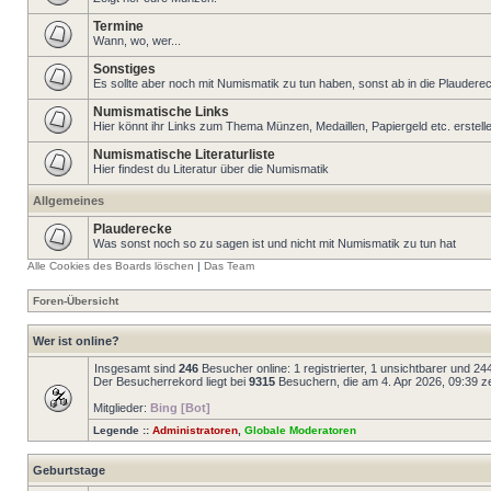
Termine
Wann, wo, wer...
Sonstiges
Es sollte aber noch mit Numismatik zu tun haben, sonst ab in die Plaudere
Numismatische Links
Hier könnt ihr Links zum Thema Münzen, Medaillen, Papiergeld etc. erstell
Numismatische Literaturliste
Hier findest du Literatur über die Numismatik
Allgemeines
Plauderecke
Was sonst noch so zu sagen ist und nicht mit Numismatik zu tun hat
Alle Cookies des Boards löschen
|
Das Team
Foren-Übersicht
Wer ist online?
Insgesamt sind
246
Besucher online: 1 registrierter, 1 unsichtbarer und 2
Der Besucherrekord liegt bei
9315
Besuchern, die am 4. Apr 2026, 09:39 zei
Mitglieder:
Bing [Bot]
Legende ::
Administratoren
,
Globale Moderatoren
Geburtstage