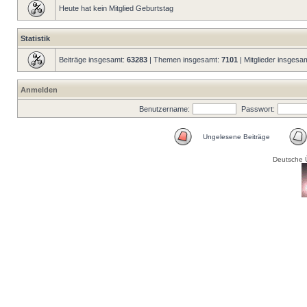
Heute hat kein Mitglied Geburtstag
Statistik
Beiträge insgesamt:
63283
| Themen insgesamt:
7101
| Mitglieder insgesa
Anmelden
Benutzername:
Passwort:
Ungelesene Beiträge
Deutsche 