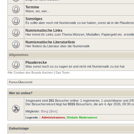
Termine
Wann, wo, wer...
Sonstiges
Es sollte aber noch mit Numismatik zu tun haben, sonst ab in die Plaudere
Numismatische Links
Hier könnt ihr Links zum Thema Münzen, Medaillen, Papiergeld etc. erstell
Numismatische Literaturliste
Hier findest du Literatur über die Numismatik
Allgemeines
Plauderecke
Was sonst noch so zu sagen ist und nicht mit Numismatik zu tun hat
Alle Cookies des Boards löschen
|
Das Team
Foren-Übersicht
Wer ist online?
Insgesamt sind
251
Besucher online: 1 registrierter, 1 unsichtbarer und 2
Der Besucherrekord liegt bei
9315
Besuchern, die am 4. Apr 2026, 09:39 zei
Mitglieder:
Bing [Bot]
Legende ::
Administratoren
,
Globale Moderatoren
Geburtstage