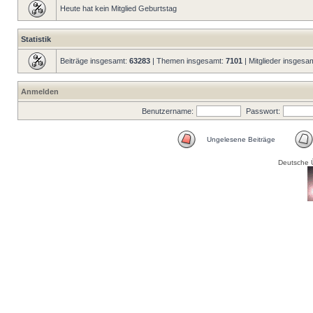
Heute hat kein Mitglied Geburtstag
Statistik
Beiträge insgesamt:
63283
| Themen insgesamt:
7101
| Mitglieder insgesa
Anmelden
Benutzername:
Passwort:
Ungelesene Beiträge
Deutsche 