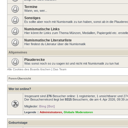
Termine
Wann, wo, wer...
Sonstiges
Es sollte aber noch mit Numismatik zu tun haben, sonst ab in die Plaudere
Numismatische Links
Hier könnt ihr Links zum Thema Münzen, Medaillen, Papiergeld etc. erstell
Numismatische Literaturliste
Hier findest du Literatur über die Numismatik
Allgemeines
Plauderecke
Was sonst noch so zu sagen ist und nicht mit Numismatik zu tun hat
Alle Cookies des Boards löschen
|
Das Team
Foren-Übersicht
Wer ist online?
Insgesamt sind
276
Besucher online: 1 registrierter, 1 unsichtbarer und 2
Der Besucherrekord liegt bei
9315
Besuchern, die am 4. Apr 2026, 09:39 zei
Mitglieder:
Bing [Bot]
Legende ::
Administratoren
,
Globale Moderatoren
Geburtstage