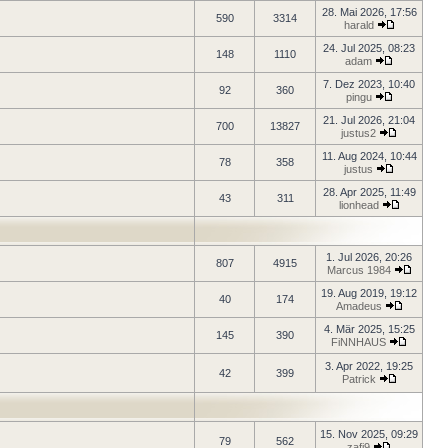
28. Mai 2026, 17:56
590
3314
harald
24. Jul 2025, 08:23
148
1110
adam
7. Dez 2023, 10:40
92
360
pingu
21. Jul 2026, 21:04
700
13827
justus2
11. Aug 2024, 10:44
78
358
justus
28. Apr 2025, 11:49
43
311
lionhead
1. Jul 2026, 20:26
807
4915
Marcus 1984
19. Aug 2019, 19:12
40
174
Amadeus
4. Mär 2025, 15:25
145
390
FiNNHAUS
3. Apr 2022, 19:25
42
399
Patrick
15. Nov 2025, 09:29
79
562
zafi9