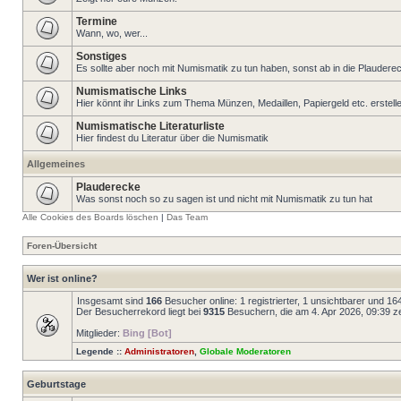
Termine
Wann, wo, wer...
Sonstiges
Es sollte aber noch mit Numismatik zu tun haben, sonst ab in die Plaudere
Numismatische Links
Hier könnt ihr Links zum Thema Münzen, Medaillen, Papiergeld etc. erstell
Numismatische Literaturliste
Hier findest du Literatur über die Numismatik
Allgemeines
Plauderecke
Was sonst noch so zu sagen ist und nicht mit Numismatik zu tun hat
Alle Cookies des Boards löschen
|
Das Team
Foren-Übersicht
Wer ist online?
Insgesamt sind
166
Besucher online: 1 registrierter, 1 unsichtbarer und 1
Der Besucherrekord liegt bei
9315
Besuchern, die am 4. Apr 2026, 09:39 zei
Mitglieder:
Bing [Bot]
Legende ::
Administratoren
,
Globale Moderatoren
Geburtstage