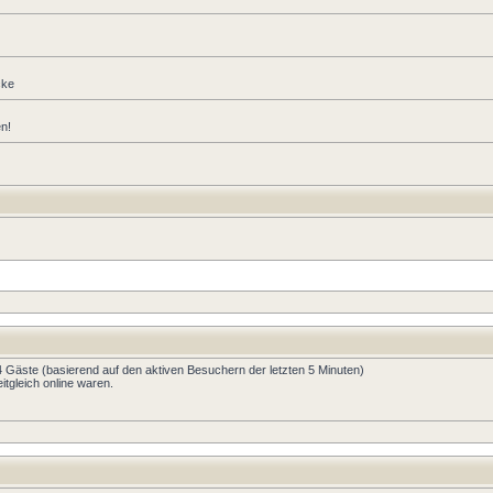
cke
en!
64 Gäste (basierend auf den aktiven Besuchern der letzten 5 Minuten)
tgleich online waren.