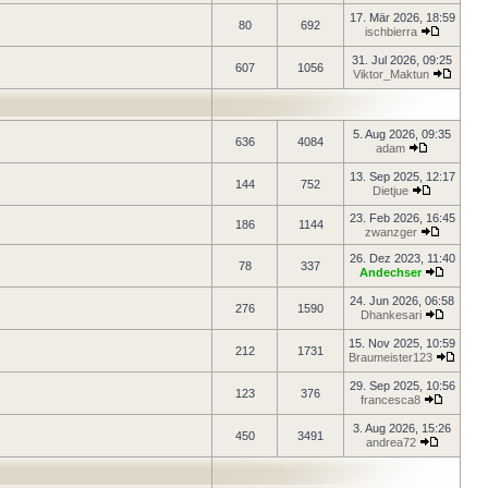
17. Mär 2026, 18:59
80
692
ischbierra
31. Jul 2026, 09:25
607
1056
Viktor_Maktun
5. Aug 2026, 09:35
636
4084
adam
13. Sep 2025, 12:17
144
752
Dietjue
23. Feb 2026, 16:45
186
1144
zwanzger
26. Dez 2023, 11:40
78
337
Andechser
24. Jun 2026, 06:58
276
1590
Dhankesari
15. Nov 2025, 10:59
212
1731
Braumeister123
29. Sep 2025, 10:56
123
376
francesca8
3. Aug 2026, 15:26
450
3491
andrea72