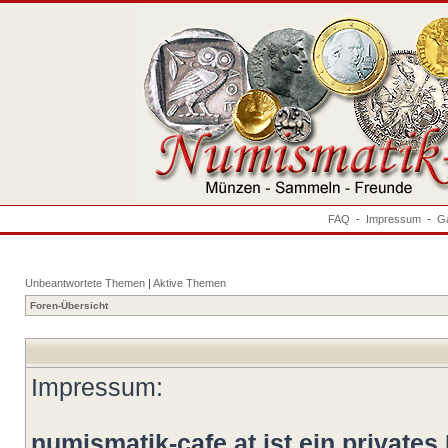
FAQ
-
Impressum
-
Ga
Unbeantwortete Themen
|
Aktive Themen
Foren-Übersicht
Impressum:
numismatik-cafe.at ist ein privates