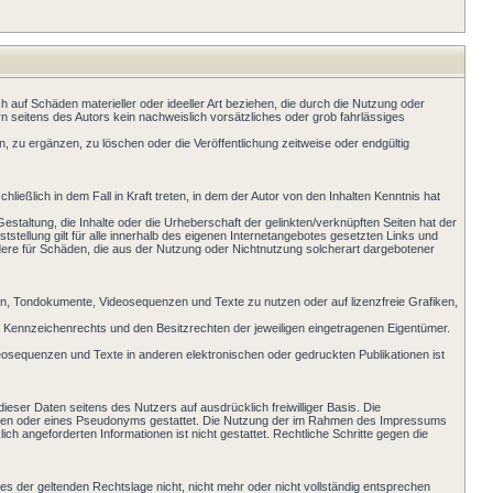
ch auf Schäden materieller oder ideeller Art beziehen, die durch die Nutzung oder
n seitens des Autors kein nachweislich vorsätzliches oder grob fahrlässiges
, zu ergänzen, zu löschen oder die Veröffentlichung zeitweise oder endgültig
ießlich in dem Fall in Kraft treten, in dem der Autor von den Inhalten Kenntnis hat
Gestaltung, die Inhalte oder die Urheberschaft der gelinkten/verknüpften Seiten hat der
ststellung gilt für alle innerhalb des eigenen Internetangebotes gesetzten Links und
ondere für Schäden, die aus der Nutzung oder Nichtnutzung solcherart dargebotener
ken, Tondokumente, Videosequenzen und Texte zu nutzen oder auf lizenzfreie Grafiken,
 Kennzeichenrechts und den Besitzrechten der jeweiligen eingetragenen Eigentümer.
Videosequenzen und Texte in anderen elektronischen oder gedruckten Publikationen ist
ieser Daten seitens des Nutzers auf ausdrücklich freiwilliger Basis. Die
Daten oder eines Pseudonyms gestattet. Die Nutzung der im Rahmen des Impressums
 angeforderten Informationen ist nicht gestattet. Rechtliche Schritte gegen die
es der geltenden Rechtslage nicht, nicht mehr oder nicht vollständig entsprechen