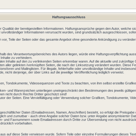
Haftungsausschluss
der Qualität der bereitgestellten Informationen. Haftungsansprüche gegen den Autor, welche si
 unvollständiger Informationen verursacht wurden, sind grundsätzlich ausgeschlossen, sofer
lich vor, Teile der Seiten oder das gesamte Angebot ohne gesonderte Ankündigung zu verändern
halb des Verantwortungsbereiches des Autors liegen, würde eine Haftungsverpflichtung ausschl
Inhalte zu verhindern.
alen Inhalte auf den zu verlinkenden Seiten erkennbar waren. Auf die aktuelle und zukünftige 
halten aller gelinkten /verknüpften Seiten, die nach der Linksetzung verändert wurden. Diese Fe
nsforen und Mailinglisten. Für illegale, fehlerhafte oder unvollständige Inhalte und insbes
, nicht derjenige, der über Links auf die jeweilige Veröffentlichung lediglich verweist.
afiken, Tondokumente, Videosequenzen und Texte zu beachten, von ihm selbst erstellte Grafi
arken- und Warenzeichen unterliegen uneingeschränkt den Bestimmungen des jeweils gültigen
en nicht durch Rechte Dritter geschützt sind!
eim Autor der Seiten. Eine Vervielfältigung oder Verwendung solcher Grafiken, Tondokumente, 
geschäftlicher Daten (Emailadressen, Namen, Anschriften) besteht, so erfolgt die Preisgabe d
öglich und zumutbar - auch ohne Angabe solcher Daten bzw. unter Angabe anonymisierter 
on- und Faxnummern sowie Emailadressen durch Dritte zur Übersendung von nicht ausdrücklich
rücklich vorbehalten.
aus auf diese Seite verwiesen wurde. Sofern Teile oder einzelne Formulierungen dieses Text