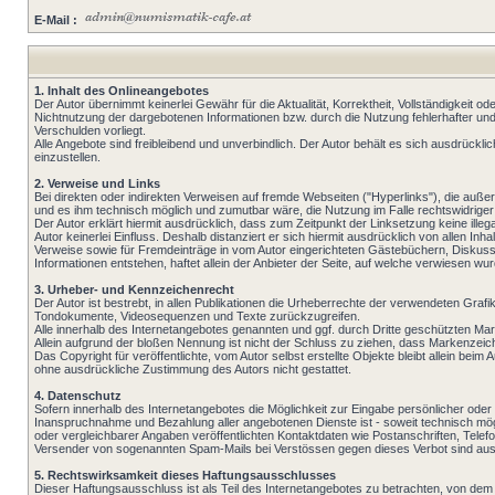
E-Mail :
1. Inhalt des Onlineangebotes
Der Autor übernimmt keinerlei Gewähr für die Aktualität, Korrektheit, Vollständigkeit o
Nichtnutzung der dargebotenen Informationen bzw. durch die Nutzung fehlerhafter und
Verschulden vorliegt.
Alle Angebote sind freibleibend und unverbindlich. Der Autor behält es sich ausdrück
einzustellen.
2. Verweise und Links
Bei direkten oder indirekten Verweisen auf fremde Webseiten ("Hyperlinks"), die außer
und es ihm technisch möglich und zumutbar wäre, die Nutzung im Falle rechtswidriger 
Der Autor erklärt hiermit ausdrücklich, dass zum Zeitpunkt der Linksetzung keine illeg
Autor keinerlei Einfluss. Deshalb distanziert er sich hiermit ausdrücklich von allen In
Verweise sowie für Fremdeinträge in vom Autor eingerichteten Gästebüchern, Diskussio
Informationen entstehen, haftet allein der Anbieter der Seite, auf welche verwiesen wurde
3. Urheber- und Kennzeichenrecht
Der Autor ist bestrebt, in allen Publikationen die Urheberrechte der verwendeten Gr
Tondokumente, Videosequenzen und Texte zurückzugreifen.
Alle innerhalb des Internetangebotes genannten und ggf. durch Dritte geschützten M
Allein aufgrund der bloßen Nennung ist nicht der Schluss zu ziehen, dass Markenzeich
Das Copyright für veröffentlichte, vom Autor selbst erstellte Objekte bleibt allein b
ohne ausdrückliche Zustimmung des Autors nicht gestattet.
4. Datenschutz
Sofern innerhalb des Internetangebotes die Möglichkeit zur Eingabe persönlicher oder 
Inanspruchnahme und Bezahlung aller angebotenen Dienste ist - soweit technisch m
oder vergleichbarer Angaben veröffentlichten Kontaktdaten wie Postanschriften, Telef
Versender von sogenannten Spam-Mails bei Verstössen gegen dieses Verbot sind ausd
5. Rechtswirksamkeit dieses Haftungsausschlusses
Dieser Haftungsausschluss ist als Teil des Internetangebotes zu betrachten, von dem 