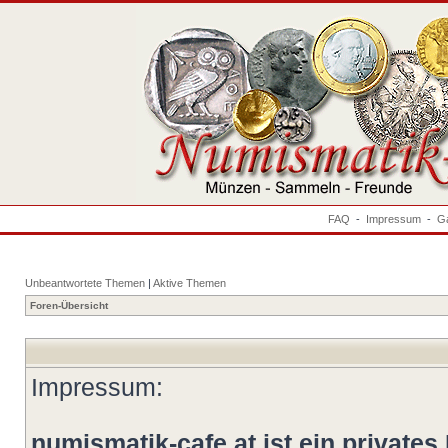
FAQ
-
Impressum
-
Ga
Unbeantwortete Themen
|
Aktive Themen
Foren-Übersicht
Impressum:
numismatik-cafe.at ist ein privates