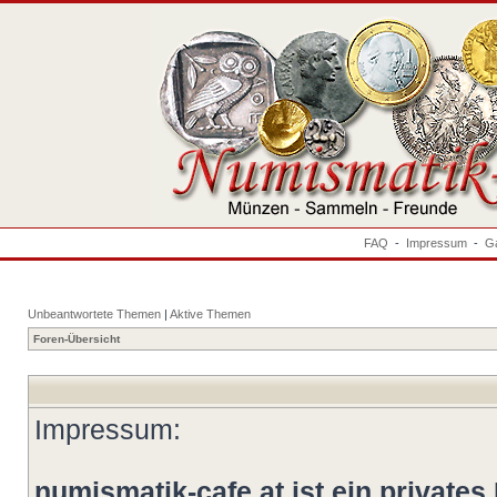
FAQ
-
Impressum
-
Ga
Unbeantwortete Themen
|
Aktive Themen
Foren-Übersicht
Impressum:
numismatik-cafe.at ist ein privates