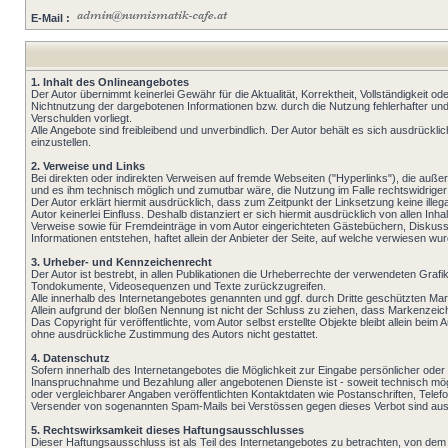
E-Mail :
1. Inhalt des Onlineangebotes
Der Autor übernimmt keinerlei Gewähr für die Aktualität, Korrektheit, Vollständigkeit o
Nichtnutzung der dargebotenen Informationen bzw. durch die Nutzung fehlerhafter und
Verschulden vorliegt.
Alle Angebote sind freibleibend und unverbindlich. Der Autor behält es sich ausdrück
einzustellen.
2. Verweise und Links
Bei direkten oder indirekten Verweisen auf fremde Webseiten ("Hyperlinks"), die außer
und es ihm technisch möglich und zumutbar wäre, die Nutzung im Falle rechtswidriger 
Der Autor erklärt hiermit ausdrücklich, dass zum Zeitpunkt der Linksetzung keine illeg
Autor keinerlei Einfluss. Deshalb distanziert er sich hiermit ausdrücklich von allen In
Verweise sowie für Fremdeinträge in vom Autor eingerichteten Gästebüchern, Diskussio
Informationen entstehen, haftet allein der Anbieter der Seite, auf welche verwiesen wurde
3. Urheber- und Kennzeichenrecht
Der Autor ist bestrebt, in allen Publikationen die Urheberrechte der verwendeten Gr
Tondokumente, Videosequenzen und Texte zurückzugreifen.
Alle innerhalb des Internetangebotes genannten und ggf. durch Dritte geschützten M
Allein aufgrund der bloßen Nennung ist nicht der Schluss zu ziehen, dass Markenzeich
Das Copyright für veröffentlichte, vom Autor selbst erstellte Objekte bleibt allein b
ohne ausdrückliche Zustimmung des Autors nicht gestattet.
4. Datenschutz
Sofern innerhalb des Internetangebotes die Möglichkeit zur Eingabe persönlicher oder 
Inanspruchnahme und Bezahlung aller angebotenen Dienste ist - soweit technisch m
oder vergleichbarer Angaben veröffentlichten Kontaktdaten wie Postanschriften, Telef
Versender von sogenannten Spam-Mails bei Verstössen gegen dieses Verbot sind ausd
5. Rechtswirksamkeit dieses Haftungsausschlusses
Dieser Haftungsausschluss ist als Teil des Internetangebotes zu betrachten, von dem 