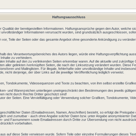
Haftungsausschluss
der Qualität der bereitgestellten Informationen. Haftungsansprüche gegen den Autor, welche si
 unvollständiger Informationen verursacht wurden, sind grundsätzlich ausgeschlossen, sofer
lich vor, Teile der Seiten oder das gesamte Angebot ohne gesonderte Ankündigung zu verändern
halb des Verantwortungsbereiches des Autors liegen, würde eine Haftungsverpflichtung ausschl
Inhalte zu verhindern.
alen Inhalte auf den zu verlinkenden Seiten erkennbar waren. Auf die aktuelle und zukünftige 
halten aller gelinkten /verknüpften Seiten, die nach der Linksetzung verändert wurden. Diese Fe
nsforen und Mailinglisten. Für illegale, fehlerhafte oder unvollständige Inhalte und insbes
, nicht derjenige, der über Links auf die jeweilige Veröffentlichung lediglich verweist.
afiken, Tondokumente, Videosequenzen und Texte zu beachten, von ihm selbst erstellte Grafi
arken- und Warenzeichen unterliegen uneingeschränkt den Bestimmungen des jeweils gültigen
en nicht durch Rechte Dritter geschützt sind!
eim Autor der Seiten. Eine Vervielfältigung oder Verwendung solcher Grafiken, Tondokumente, 
geschäftlicher Daten (Emailadressen, Namen, Anschriften) besteht, so erfolgt die Preisgabe d
öglich und zumutbar - auch ohne Angabe solcher Daten bzw. unter Angabe anonymisierter 
on- und Faxnummern sowie Emailadressen durch Dritte zur Übersendung von nicht ausdrücklich
rücklich vorbehalten.
aus auf diese Seite verwiesen wurde. Sofern Teile oder einzelne Formulierungen dieses Text