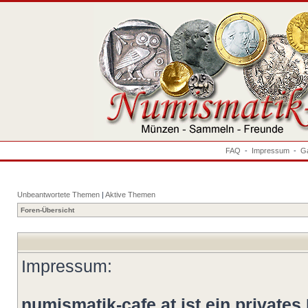
FAQ
-
Impressum
-
Ga
Unbeantwortete Themen
|
Aktive Themen
Foren-Übersicht
Impressum:
numismatik-cafe.at ist ein privates