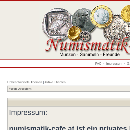
FAQ
-
Impressum
-
Ga
Unbeantwortete Themen
|
Aktive Themen
Foren-Übersicht
Impressum:
numismatik-cafe.at ist ein privates