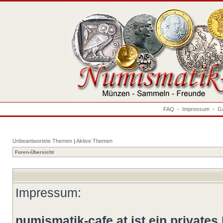
FAQ
-
Impressum
-
Ga
Unbeantwortete Themen
|
Aktive Themen
Foren-Übersicht
Impressum:
numismatik-cafe.at ist ein privates