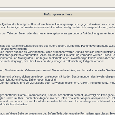
Haftungsausschluss
der Qualität der bereitgestellten Informationen. Haftungsansprüche gegen den Autor, welche si
 unvollständiger Informationen verursacht wurden, sind grundsätzlich ausgeschlossen, sofer
lich vor, Teile der Seiten oder das gesamte Angebot ohne gesonderte Ankündigung zu verändern
halb des Verantwortungsbereiches des Autors liegen, würde eine Haftungsverpflichtung ausschl
Inhalte zu verhindern.
alen Inhalte auf den zu verlinkenden Seiten erkennbar waren. Auf die aktuelle und zukünftige 
halten aller gelinkten /verknüpften Seiten, die nach der Linksetzung verändert wurden. Diese Fe
nsforen und Mailinglisten. Für illegale, fehlerhafte oder unvollständige Inhalte und insbes
, nicht derjenige, der über Links auf die jeweilige Veröffentlichung lediglich verweist.
afiken, Tondokumente, Videosequenzen und Texte zu beachten, von ihm selbst erstellte Grafi
arken- und Warenzeichen unterliegen uneingeschränkt den Bestimmungen des jeweils gültigen
en nicht durch Rechte Dritter geschützt sind!
eim Autor der Seiten. Eine Vervielfältigung oder Verwendung solcher Grafiken, Tondokumente, 
geschäftlicher Daten (Emailadressen, Namen, Anschriften) besteht, so erfolgt die Preisgabe d
öglich und zumutbar - auch ohne Angabe solcher Daten bzw. unter Angabe anonymisierter 
on- und Faxnummern sowie Emailadressen durch Dritte zur Übersendung von nicht ausdrücklich
rücklich vorbehalten.
aus auf diese Seite verwiesen wurde. Sofern Teile oder einzelne Formulierungen dieses Text