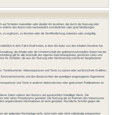
ch auf Schäden materieller oder ideeller Art beziehen, die durch die Nutzung oder
n seitens des Autors kein nachweislich vorsätzliches oder grob fahrlässiges
, zu ergänzen, zu löschen oder die Veröffentlichung zeitweise oder endgültig
ießlich in dem Fall in Kraft treten, in dem der Autor von den Inhalten Kenntnis hat
Gestaltung, die Inhalte oder die Urheberschaft der gelinkten/verknüpften Seiten hat der
ststellung gilt für alle innerhalb des eigenen Internetangebotes gesetzten Links und
ondere für Schäden, die aus der Nutzung oder Nichtnutzung solcherart dargebotener
ken, Tondokumente, Videosequenzen und Texte zu nutzen oder auf lizenzfreie Grafiken,
 Kennzeichenrechts und den Besitzrechten der jeweiligen eingetragenen Eigentümer.
Videosequenzen und Texte in anderen elektronischen oder gedruckten Publikationen ist
ieser Daten seitens des Nutzers auf ausdrücklich freiwilliger Basis. Die
Daten oder eines Pseudonyms gestattet. Die Nutzung der im Rahmen des Impressums
 angeforderten Informationen ist nicht gestattet. Rechtliche Schritte gegen die
es der geltenden Rechtslage nicht, nicht mehr oder nicht vollständig entsprechen