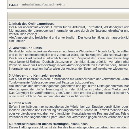
E-Mail :
1. Inhalt des Onlineangebotes
Der Autor übernimmt keinerlei Gewähr für die Aktualität, Korrektheit, Vollständigkeit o
Nichtnutzung der dargebotenen Informationen bzw. durch die Nutzung fehlerhafter und
Verschulden vorliegt.
Alle Angebote sind freibleibend und unverbindlich. Der Autor behält es sich ausdrück
einzustellen.
2. Verweise und Links
Bei direkten oder indirekten Verweisen auf fremde Webseiten ("Hyperlinks"), die außer
und es ihm technisch möglich und zumutbar wäre, die Nutzung im Falle rechtswidriger 
Der Autor erklärt hiermit ausdrücklich, dass zum Zeitpunkt der Linksetzung keine illeg
Autor keinerlei Einfluss. Deshalb distanziert er sich hiermit ausdrücklich von allen In
Verweise sowie für Fremdeinträge in vom Autor eingerichteten Gästebüchern, Diskussio
Informationen entstehen, haftet allein der Anbieter der Seite, auf welche verwiesen wurde
3. Urheber- und Kennzeichenrecht
Der Autor ist bestrebt, in allen Publikationen die Urheberrechte der verwendeten Gr
Tondokumente, Videosequenzen und Texte zurückzugreifen.
Alle innerhalb des Internetangebotes genannten und ggf. durch Dritte geschützten M
Allein aufgrund der bloßen Nennung ist nicht der Schluss zu ziehen, dass Markenzeich
Das Copyright für veröffentlichte, vom Autor selbst erstellte Objekte bleibt allein b
ohne ausdrückliche Zustimmung des Autors nicht gestattet.
4. Datenschutz
Sofern innerhalb des Internetangebotes die Möglichkeit zur Eingabe persönlicher oder 
Inanspruchnahme und Bezahlung aller angebotenen Dienste ist - soweit technisch m
oder vergleichbarer Angaben veröffentlichten Kontaktdaten wie Postanschriften, Telef
Versender von sogenannten Spam-Mails bei Verstössen gegen dieses Verbot sind ausd
5. Rechtswirksamkeit dieses Haftungsausschlusses
Dieser Haftungsausschluss ist als Teil des Internetangebotes zu betrachten, von dem 