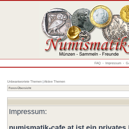
FAQ
-
Impressum
-
Ga
Unbeantwortete Themen
|
Aktive Themen
Foren-Übersicht
Impressum:
numismatik-cafe.at ist ein privates