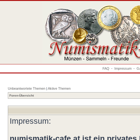
FAQ
-
Impressum
-
Ga
Unbeantwortete Themen
|
Aktive Themen
Foren-Übersicht
Impressum:
numismatik-cafe.at ist ein privates