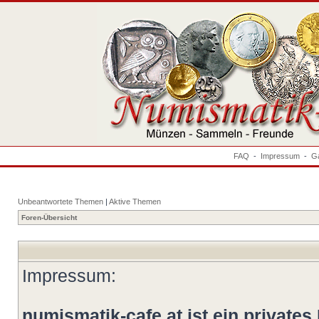
FAQ
-
Impressum
-
Ga
Unbeantwortete Themen
|
Aktive Themen
Foren-Übersicht
Impressum:
numismatik-cafe.at ist ein privates