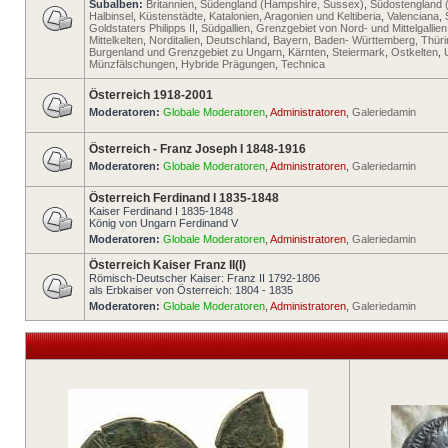
Subalben:
Britannien
,
Südengland (Hampshire, Sussex)
,
Südostengland 
Halbinsel
,
Küstenstädte
,
Katalonien
,
Aragonien und Keltiberia
,
Valenciana
,
Goldstaters Philipps II
,
Südgallien
,
Grenzgebiet von Nord- und Mittelgallien
Mittelkelten
,
Norditalien
,
Deutschland
,
Bayern, Baden- Württemberg, Thür
Burgenland und Grenzgebiet zu Ungarn
,
Kärnten
,
Steiermark
,
Ostkelten
,
Münzfälschungen
,
Hybride Prägungen
,
Technica
Österreich 1918-2001
Moderatoren:
Globale Moderatoren
,
Administratoren
,
Galeriedamin
Österreich - Franz Joseph I 1848-1916
Moderatoren:
Globale Moderatoren
,
Administratoren
,
Galeriedamin
Österreich Ferdinand I 1835-1848
Kaiser Ferdinand I 1835-1848
König von Ungarn Ferdinand V
Moderatoren:
Globale Moderatoren
,
Administratoren
,
Galeriedamin
Österreich Kaiser Franz II(I)
Römisch-Deutscher Kaiser: Franz II 1792-1806
als Erbkaiser von Österreich: 1804 - 1835
Moderatoren:
Globale Moderatoren
,
Administratoren
,
Galeriedamin