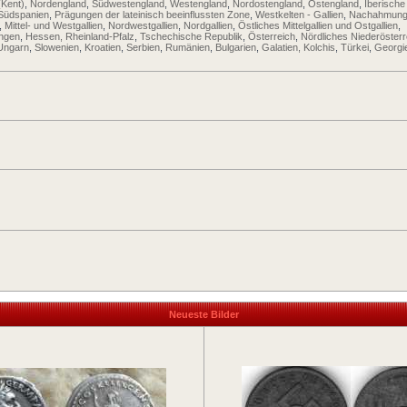
(Kent)
,
Nordengland
,
Südwestengland
,
Westengland
,
Nordostengland
,
Ostengland
,
Iberische
Südspanien
,
Prägungen der lateinisch beeinflussten Zone
,
Westkelten - Gallien
,
Nachahmung
,
Mittel- und Westgallien
,
Nordwestgallien
,
Nordgallien
,
Östliches Mittelgallien und Ostgallien
,
ingen
,
Hessen, Rheinland-Pfalz
,
Tschechische Republik
,
Österreich
,
Nördliches Niederösterr
Ungarn
,
Slowenien
,
Kroatien
,
Serbien
,
Rumänien
,
Bulgarien
,
Galatien, Kolchis
,
Türkei
,
Georgi
Neueste Bilder