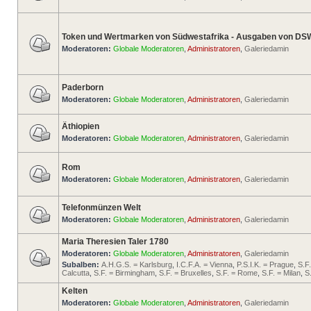
Token und Wertmarken von Südwestafrika - Ausgaben von DS
Moderatoren:
Globale Moderatoren
,
Administratoren
,
Galeriedamin
Paderborn
Moderatoren:
Globale Moderatoren
,
Administratoren
,
Galeriedamin
Äthiopien
Moderatoren:
Globale Moderatoren
,
Administratoren
,
Galeriedamin
Rom
Moderatoren:
Globale Moderatoren
,
Administratoren
,
Galeriedamin
Telefonmünzen Welt
Moderatoren:
Globale Moderatoren
,
Administratoren
,
Galeriedamin
Maria Theresien Taler 1780
Moderatoren:
Globale Moderatoren
,
Administratoren
,
Galeriedamin
Subalben:
A.H.G.S. = Karlsburg
,
I.C.F.A. = Vienna
,
P.S.I.K. = Prague
,
S.F
Calcutta
,
S.F. = Birmingham
,
S.F. = Bruxelles
,
S.F. = Rome
,
S.F. = Milan
,
S
Kelten
Moderatoren:
Globale Moderatoren
,
Administratoren
,
Galeriedamin