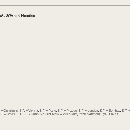
WA, SWA und Namibia
. = Gunzburg
,
S.F. = Vienna
,
S.F. = Paris
,
S.F. = Prague
,
S.F. = London
,
S.F. = Bombay
,
S.F. =
.F. = Venice
,
ST-S.F. = Milan
,
No Mint Mark = Africa Mint
,
Yemen Ahmadi Riyal
,
Fakes