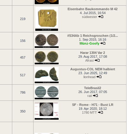
Eisenbahn Baukommando M 42
4. Jul 2015, 16:54
südwester
219
#S34Ab 1 Reichsgroschen (1/2...
1. Sep 2015, 16:16
156
Münz-Goofy
Harar 1304 Var 2
29. Aug 2017, 17:08
457
Afrasi
Augustus-COL NEM halbiert
23. Jun 2025, 12:49
517
lionhead
TeleBrasil2
26. Jun 2017, 07:05
786
rati
SF - Rome - H71 - Bust LR
19. Apr 2020, 18:12
350
1780 MTT