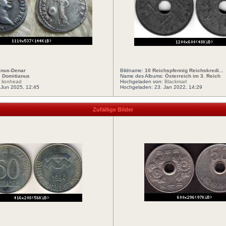
anus-Denar
Bildname:
10 Reichspfennig Reichskredi...
:
Domitianus
Name des Albums:
Österreich im 3. Reich
:
lionhead
Hochgeladen von:
Blackmarl
 Jun 2025, 12:45
Hochgeladen: 23. Jan 2022, 14:29
Zufällige Bilder