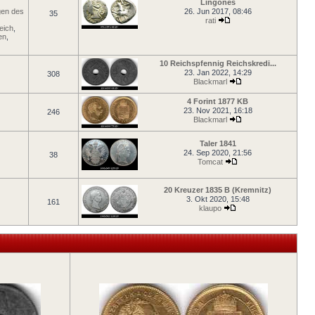
Lingones
en des
26. Jun 2017, 08:46
35
rati
eich
,
en
,
10 Reichspfennig Reichskredi...
23. Jan 2022, 14:29
308
Blackmarl
4 Forint 1877 KB
23. Nov 2021, 16:18
246
Blackmarl
Taler 1841
24. Sep 2020, 21:56
38
Tomcat
20 Kreuzer 1835 B (Kremnitz)
3. Okt 2020, 15:48
161
klaupo