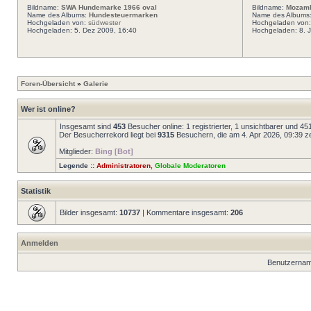
Bildname:
SWA Hundemarke 1966 oval
Bildname:
Mozamb
Name des Albums:
Hundesteuermarken
Name des Albums
Hochgeladen von:
südwester
Hochgeladen von
Hochgeladen: 5. Dez 2009, 16:40
Hochgeladen: 8. 
Foren-Übersicht
»
Galerie
Wer ist online?
Insgesamt sind
453
Besucher online: 1 registrierter, 1 unsichtbarer und 4
Der Besucherrekord liegt bei
9315
Besuchern, die am 4. Apr 2026, 09:39 zei
Mitglieder:
Bing [Bot]
Legende ::
Administratoren
,
Globale Moderatoren
Statistik
Bilder insgesamt:
10737
| Kommentare insgesamt:
206
Anmelden
Benutzernam