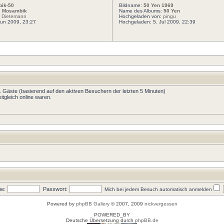
ik-50
Bildname:
50 Yen 1969
:
Mosambik
Name des Albums:
50 Yen
:
Dietemann
Hochgeladen von:
pingu
Jun 2009, 23:27
Hochgeladen: 5. Jul 2009, 22:39
51 Gäste (basierend auf den aktiven Besuchern der letzten 5 Minuten)
tgleich online waren.
e:
Passwort:
Mich bei jedem Besuch automatisch anmelden
Powered by
phpBB Gallery
© 2007, 2009
nickvergessen
POWERED_BY
Deutsche Übersetzung durch
phpBB.de