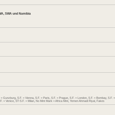
WA, SWA und Namibia
. = Gunzburg
,
S.F. = Vienna
,
S.F. = Paris
,
S.F. = Prague
,
S.F. = London
,
S.F. = Bombay
,
S.F. =
.F. = Venice
,
ST-S.F. = Milan
,
No Mint Mark = Africa Mint
,
Yemen Ahmadi Riyal
,
Fakes