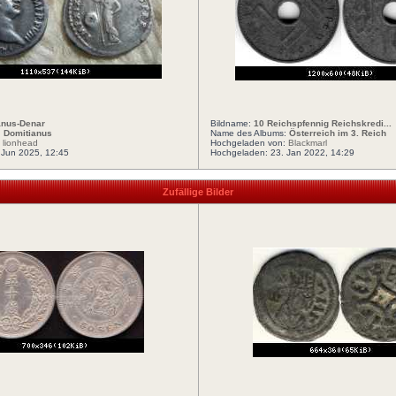
anus-Denar
Bildname:
10 Reichspfennig Reichskredi...
:
Domitianus
Name des Albums:
Österreich im 3. Reich
:
lionhead
Hochgeladen von:
Blackmarl
 Jun 2025, 12:45
Hochgeladen: 23. Jan 2022, 14:29
Zufällige Bilder