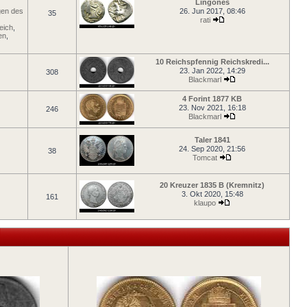
Lingones
en des
26. Jun 2017, 08:46
35
rati
eich
,
en
,
10 Reichspfennig Reichskredi...
23. Jan 2022, 14:29
308
Blackmarl
4 Forint 1877 KB
23. Nov 2021, 16:18
246
Blackmarl
Taler 1841
24. Sep 2020, 21:56
38
Tomcat
20 Kreuzer 1835 B (Kremnitz)
3. Okt 2020, 15:48
161
klaupo