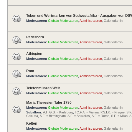
Token und Wertmarken von Südwestafrika - Ausgaben von DS
Moderatoren:
Globale Moderatoren
,
Administratoren
,
Galeriedamin
Paderborn
Moderatoren:
Globale Moderatoren
,
Administratoren
,
Galeriedamin
Äthiopien
Moderatoren:
Globale Moderatoren
,
Administratoren
,
Galeriedamin
Rom
Moderatoren:
Globale Moderatoren
,
Administratoren
,
Galeriedamin
Telefonmünzen Welt
Moderatoren:
Globale Moderatoren
,
Administratoren
,
Galeriedamin
Maria Theresien Taler 1780
Moderatoren:
Globale Moderatoren
,
Administratoren
,
Galeriedamin
Subalben:
A.H.G.S. = Karlsburg
,
I.C.F.A. = Vienna
,
P.S.I.K. = Prague
,
S.F
Calcutta
,
S.F. = Birmingham
,
S.F. = Bruxelles
,
S.F. = Rome
,
S.F. = Milan
,
S
Kelten
Moderatoren:
Globale Moderatoren
,
Administratoren
,
Galeriedamin