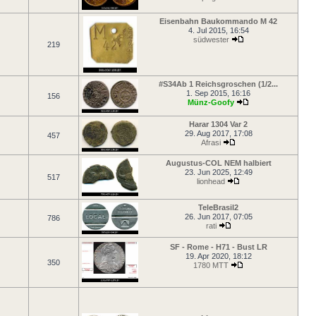
Eisenbahn Baukommando M 42
4. Jul 2015, 16:54
südwester
219
#S34Ab 1 Reichsgroschen (1/2...
1. Sep 2015, 16:16
156
Münz-Goofy
Harar 1304 Var 2
29. Aug 2017, 17:08
457
Afrasi
Augustus-COL NEM halbiert
23. Jun 2025, 12:49
517
lionhead
TeleBrasil2
26. Jun 2017, 07:05
786
rati
SF - Rome - H71 - Bust LR
19. Apr 2020, 18:12
350
1780 MTT