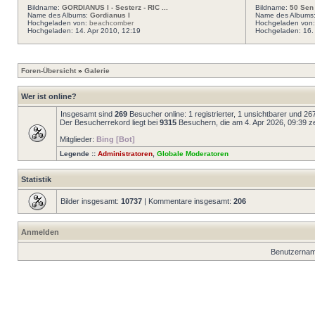
Bildname:
GORDIANUS I - Sesterz - RIC ...
Bildname:
50 Sen
Name des Albums:
Gordianus I
Name des Albums
Hochgeladen von:
beachcomber
Hochgeladen von
Hochgeladen: 14. Apr 2010, 12:19
Hochgeladen: 16. 
Foren-Übersicht
»
Galerie
Wer ist online?
Insgesamt sind
269
Besucher online: 1 registrierter, 1 unsichtbarer und 2
Der Besucherrekord liegt bei
9315
Besuchern, die am 4. Apr 2026, 09:39 zei
Mitglieder:
Bing [Bot]
Legende ::
Administratoren
,
Globale Moderatoren
Statistik
Bilder insgesamt:
10737
| Kommentare insgesamt:
206
Anmelden
Benutzernam