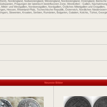
(Kent)
,
Nordengland
,
Südwestengland
,
Westengland
,
Nordostengland
,
Ostengland
,
Iberische
Südspanien
,
Prägungen der lateinisch beeinflussten Zone
,
Westkelten - Gallien
,
Nachahmung
,
Mittel- und Westgallien
,
Nordwestgallien
,
Nordgallien
,
Östliches Mittelgallien und Ostgallien
,
ingen
,
Hessen, Rheinland-Pfalz
,
Tschechische Republik
,
Österreich
,
Nördliches Niederösterr
Ungarn
,
Slowenien
,
Kroatien
,
Serbien
,
Rumänien
,
Bulgarien
,
Galatien, Kolchis
,
Türkei
,
Georgi
Neueste Bilder