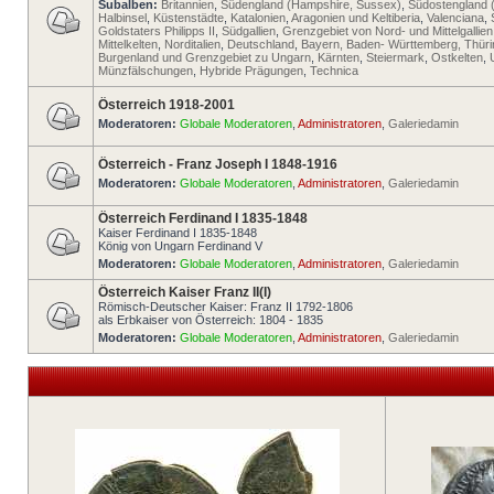
Subalben:
Britannien
,
Südengland (Hampshire, Sussex)
,
Südostengland 
Halbinsel
,
Küstenstädte
,
Katalonien
,
Aragonien und Keltiberia
,
Valenciana
,
Goldstaters Philipps II
,
Südgallien
,
Grenzgebiet von Nord- und Mittelgallien
Mittelkelten
,
Norditalien
,
Deutschland
,
Bayern, Baden- Württemberg, Thür
Burgenland und Grenzgebiet zu Ungarn
,
Kärnten
,
Steiermark
,
Ostkelten
,
Münzfälschungen
,
Hybride Prägungen
,
Technica
Österreich 1918-2001
Moderatoren:
Globale Moderatoren
,
Administratoren
,
Galeriedamin
Österreich - Franz Joseph I 1848-1916
Moderatoren:
Globale Moderatoren
,
Administratoren
,
Galeriedamin
Österreich Ferdinand I 1835-1848
Kaiser Ferdinand I 1835-1848
König von Ungarn Ferdinand V
Moderatoren:
Globale Moderatoren
,
Administratoren
,
Galeriedamin
Österreich Kaiser Franz II(I)
Römisch-Deutscher Kaiser: Franz II 1792-1806
als Erbkaiser von Österreich: 1804 - 1835
Moderatoren:
Globale Moderatoren
,
Administratoren
,
Galeriedamin