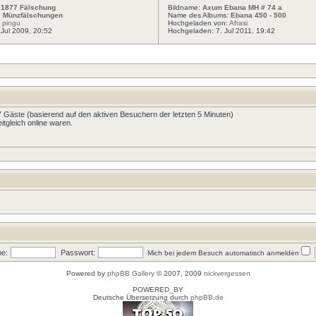
 1877 Fälschung
Bildname:
Axum Ebana MH # 74 a
:
Münzfälschungen
Name des Albums:
Ebana 450 - 500
:
pingu
Hochgeladen von:
Afrasi
Jul 2009, 20:52
Hochgeladen: 7. Jul 2011, 19:42
67 Gäste (basierend auf den aktiven Besuchern der letzten 5 Minuten)
tgleich online waren.
e:
Passwort:
Mich bei jedem Besuch automatisch anmelden
Powered by
phpBB Gallery
© 2007, 2009
nickvergessen
POWERED_BY
Deutsche Übersetzung durch
phpBB.de