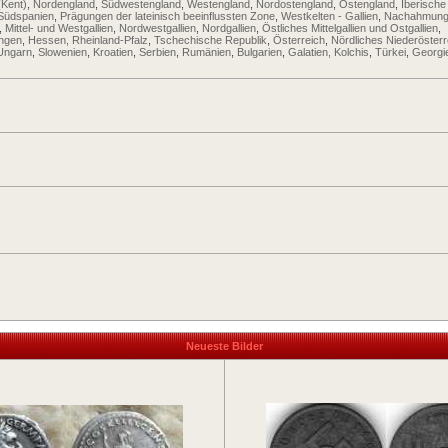
(Kent)
,
Nordengland
,
Südwestengland
,
Westengland
,
Nordostengland
,
Ostengland
,
Iberische
Südspanien
,
Prägungen der lateinisch beeinflussten Zone
,
Westkelten - Gallien
,
Nachahmung
,
Mittel- und Westgallien
,
Nordwestgallien
,
Nordgallien
,
Östliches Mittelgallien und Ostgallien
,
ingen
,
Hessen, Rheinland-Pfalz
,
Tschechische Republik
,
Österreich
,
Nördliches Niederösterr
Ungarn
,
Slowenien
,
Kroatien
,
Serbien
,
Rumänien
,
Bulgarien
,
Galatien, Kolchis
,
Türkei
,
Georgi
Neueste Bilder