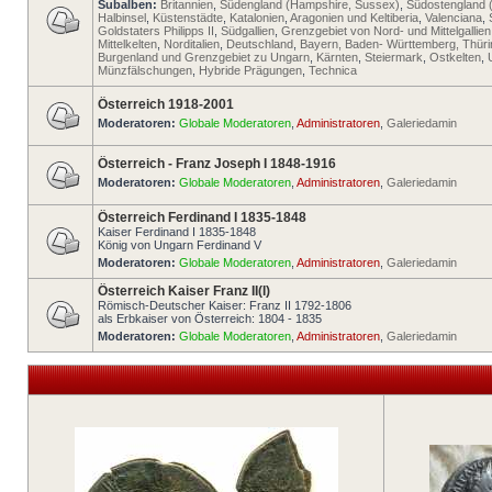
Subalben:
Britannien
,
Südengland (Hampshire, Sussex)
,
Südostengland 
Halbinsel
,
Küstenstädte
,
Katalonien
,
Aragonien und Keltiberia
,
Valenciana
,
Goldstaters Philipps II
,
Südgallien
,
Grenzgebiet von Nord- und Mittelgallien
Mittelkelten
,
Norditalien
,
Deutschland
,
Bayern, Baden- Württemberg, Thür
Burgenland und Grenzgebiet zu Ungarn
,
Kärnten
,
Steiermark
,
Ostkelten
,
Münzfälschungen
,
Hybride Prägungen
,
Technica
Österreich 1918-2001
Moderatoren:
Globale Moderatoren
,
Administratoren
,
Galeriedamin
Österreich - Franz Joseph I 1848-1916
Moderatoren:
Globale Moderatoren
,
Administratoren
,
Galeriedamin
Österreich Ferdinand I 1835-1848
Kaiser Ferdinand I 1835-1848
König von Ungarn Ferdinand V
Moderatoren:
Globale Moderatoren
,
Administratoren
,
Galeriedamin
Österreich Kaiser Franz II(I)
Römisch-Deutscher Kaiser: Franz II 1792-1806
als Erbkaiser von Österreich: 1804 - 1835
Moderatoren:
Globale Moderatoren
,
Administratoren
,
Galeriedamin