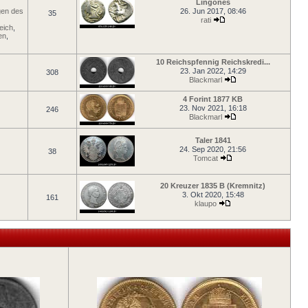
Lingones
en des
26. Jun 2017, 08:46
35
rati
eich
,
en
,
10 Reichspfennig Reichskredi...
23. Jan 2022, 14:29
308
Blackmarl
4 Forint 1877 KB
23. Nov 2021, 16:18
246
Blackmarl
Taler 1841
24. Sep 2020, 21:56
38
Tomcat
20 Kreuzer 1835 B (Kremnitz)
3. Okt 2020, 15:48
161
klaupo