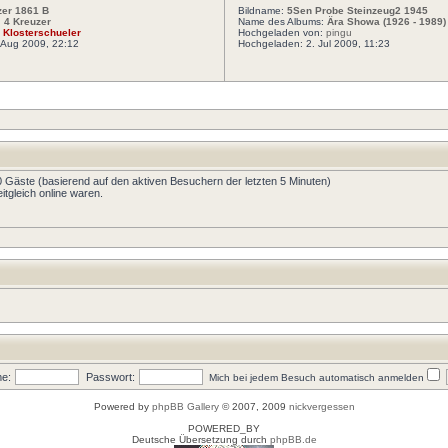
zer 1861 B
Bildname:
5Sen Probe Steinzeug2 1945
:
4 Kreuzer
Name des Albums:
Ära Showa (1926 - 1989)
:
Klosterschueler
Hochgeladen von:
pingu
 Aug 2009, 22:12
Hochgeladen: 2. Jul 2009, 11:23
50 Gäste (basierend auf den aktiven Besuchern der letzten 5 Minuten)
tgleich online waren.
e:
Passwort:
Mich bei jedem Besuch automatisch anmelden
Powered by
phpBB Gallery
© 2007, 2009
nickvergessen
POWERED_BY
Deutsche Übersetzung durch
phpBB.de