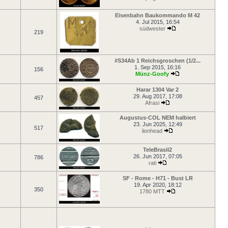
Eisenbahn Baukommando M 42
4. Jul 2015, 16:54
südwester
219
#S34Ab 1 Reichsgroschen (1/2...
1. Sep 2015, 16:16
156
Münz-Goofy
Harar 1304 Var 2
29. Aug 2017, 17:08
457
Afrasi
Augustus-COL NEM halbiert
23. Jun 2025, 12:49
517
lionhead
TeleBrasil2
26. Jun 2017, 07:05
786
rati
SF - Rome - H71 - Bust LR
19. Apr 2020, 18:12
350
1780 MTT