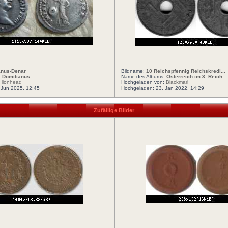
anus-Denar
Bildname:
10 Reichspfennig Reichskredi...
:
Domitianus
Name des Albums:
Österreich im 3. Reich
:
lionhead
Hochgeladen von:
Blackmarl
 Jun 2025, 12:45
Hochgeladen: 23. Jan 2022, 14:29
Zufällige Bilder