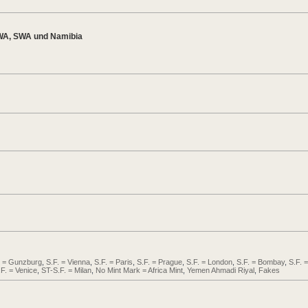
WA, SWA und Namibia
. = Gunzburg
,
S.F. = Vienna
,
S.F. = Paris
,
S.F. = Prague
,
S.F. = London
,
S.F. = Bombay
,
S.F. =
.F. = Venice
,
ST-S.F. = Milan
,
No Mint Mark = Africa Mint
,
Yemen Ahmadi Riyal
,
Fakes