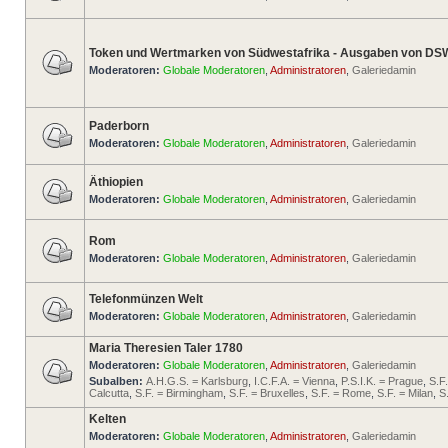
Token und Wertmarken von Südwestafrika - Ausgaben von DS
Moderatoren:
Globale Moderatoren
,
Administratoren
,
Galeriedamin
Paderborn
Moderatoren:
Globale Moderatoren
,
Administratoren
,
Galeriedamin
Äthiopien
Moderatoren:
Globale Moderatoren
,
Administratoren
,
Galeriedamin
Rom
Moderatoren:
Globale Moderatoren
,
Administratoren
,
Galeriedamin
Telefonmünzen Welt
Moderatoren:
Globale Moderatoren
,
Administratoren
,
Galeriedamin
Maria Theresien Taler 1780
Moderatoren:
Globale Moderatoren
,
Administratoren
,
Galeriedamin
Subalben:
A.H.G.S. = Karlsburg
,
I.C.F.A. = Vienna
,
P.S.I.K. = Prague
,
S.F
Calcutta
,
S.F. = Birmingham
,
S.F. = Bruxelles
,
S.F. = Rome
,
S.F. = Milan
,
S
Kelten
Moderatoren:
Globale Moderatoren
,
Administratoren
,
Galeriedamin