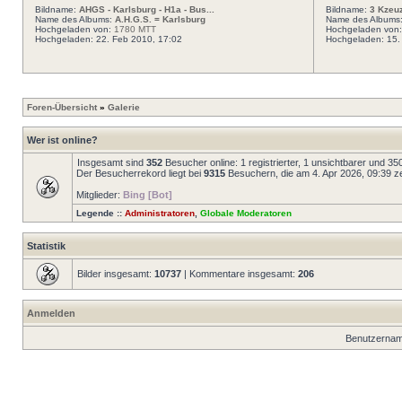
Bildname:
AHGS - Karlsburg - H1a - Bus...
Bildname:
3 Kzeu
Name des Albums:
A.H.G.S. = Karlsburg
Name des Albums
Hochgeladen von:
1780 MTT
Hochgeladen von
Hochgeladen: 22. Feb 2010, 17:02
Hochgeladen: 15.
Foren-Übersicht
»
Galerie
Wer ist online?
Insgesamt sind
352
Besucher online: 1 registrierter, 1 unsichtbarer und 3
Der Besucherrekord liegt bei
9315
Besuchern, die am 4. Apr 2026, 09:39 zei
Mitglieder:
Bing [Bot]
Legende ::
Administratoren
,
Globale Moderatoren
Statistik
Bilder insgesamt:
10737
| Kommentare insgesamt:
206
Anmelden
Benutzernam