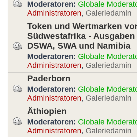
Moderatoren:
Globale Moderat
Administratoren
,
Galeriedamin
Token und Wertmarken vo
Südwestafrika - Ausgaben
DSWA, SWA und Namibia
Moderatoren:
Globale Moderat
Administratoren
,
Galeriedamin
Paderborn
Moderatoren:
Globale Moderat
Administratoren
,
Galeriedamin
Äthiopien
Moderatoren:
Globale Moderat
Administratoren
,
Galeriedamin