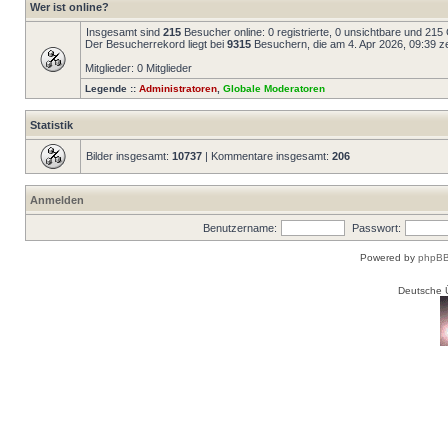
Wer ist online?
Insgesamt sind
215
Besucher online: 0 registrierte, 0 unsichtbare und 215
Der Besucherrekord liegt bei
9315
Besuchern, die am 4. Apr 2026, 09:39 zei
Mitglieder: 0 Mitglieder
Legende ::
Administratoren
,
Globale Moderatoren
Statistik
Bilder insgesamt:
10737
| Kommentare insgesamt:
206
Anmelden
Benutzername:
Passwort:
Powered by
phpBB
Deutsche 