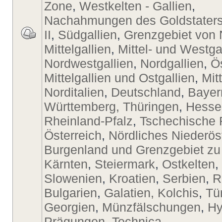
Zone
,
Westkelten - Gallien
,
Nachahmungen des Goldstaters
II
,
Südgallien
,
Grenzgebiet von 
Mittelgallien
,
Mittel- und Westga
Nordwestgallien
,
Nordgallien
,
Ö
Mittelgallien und Ostgallien
,
Mit
Norditalien
,
Deutschland
,
Bayer
Württemberg, Thüringen
,
Hesse
Rheinland-Pfalz
,
Tschechische 
Österreich
,
Nördliches Niederös
Burgenland und Grenzgebiet zu
Kärnten
,
Steiermark
,
Ostkelten
,
Slowenien
,
Kroatien
,
Serbien
,
R
Bulgarien
,
Galatien, Kolchis
,
Tü
Georgien
,
Münzfälschungen
,
Hy
Prägungen
,
Technica