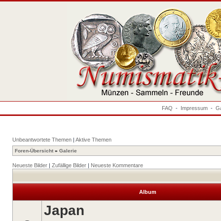
FAQ
-
Impressum
-
Ga
Unbeantwortete Themen
|
Aktive Themen
Foren-Übersicht
»
Galerie
Neueste Bilder
|
Zufällige Bilder
|
Neueste Kommentare
Album
Japan