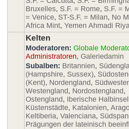
S.F. = Calcutta
,
S.F. = Birming
Bruxelles
,
S.F. = Rome
,
S.F. = 
= Venice
,
ST-S.F. = Milan
,
No M
Africa Mint
,
Yemen Ahmadi Riya
Kelten
Moderatoren:
Globale Moderat
Administratoren
,
Galeriedamin
Subalben:
Britannien
,
Südengl
(Hampshire, Sussex)
,
Südosten
(Kent)
,
Nordengland
,
Südweste
Westengland
,
Nordostengland
,
Ostengland
,
Iberische Halbinsel
Küstenstädte
,
Katalonien
,
Arago
Keltiberia
,
Valenciana
,
Südspan
Prägungen der lateinisch beeinf