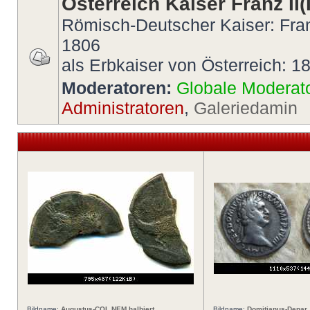
Österreich Kaiser Franz II(I
Römisch-Deutscher Kaiser: Fran
1806
als Erbkaiser von Österreich: 1
Moderatoren:
Globale Moderat
Administratoren
,
Galeriedamin
Bildname:
Augustus-COL NEM halbiert
Bildname:
Domitianus-Denar