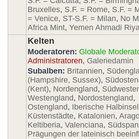
S.F. = Calcutta
,
S.F. = Birming
Bruxelles
,
S.F. = Rome
,
S.F. = 
= Venice
,
ST-S.F. = Milan
,
No M
Africa Mint
,
Yemen Ahmadi Riya
Kelten
Moderatoren:
Globale Moderat
Administratoren
,
Galeriedamin
Subalben:
Britannien
,
Südengl
(Hampshire, Sussex)
,
Südosten
(Kent)
,
Nordengland
,
Südweste
Westengland
,
Nordostengland
,
Ostengland
,
Iberische Halbinsel
Küstenstädte
,
Katalonien
,
Arago
Keltiberia
,
Valenciana
,
Südspan
Prägungen der lateinisch beeinf