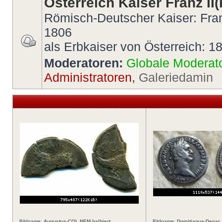
Österreich Kaiser Franz II(I
Römisch-Deutscher Kaiser: Fran
1806
als Erbkaiser von Österreich: 1
Moderatoren:
Globale Moderat
Administratoren
,
Galeriedamin
Bildname:
Augustus-COL NEM halbiert
Bildname:
Domitianus-Denar