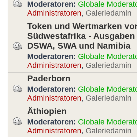
Moderatoren:
Globale Moderat
Administratoren
,
Galeriedamin
Token und Wertmarken vo
Südwestafrika - Ausgaben
DSWA, SWA und Namibia
Moderatoren:
Globale Moderat
Administratoren
,
Galeriedamin
Paderborn
Moderatoren:
Globale Moderat
Administratoren
,
Galeriedamin
Äthiopien
Moderatoren:
Globale Moderat
Administratoren
,
Galeriedamin