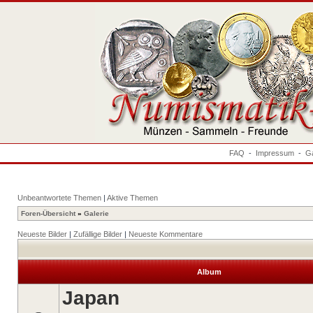
FAQ
-
Impressum
-
Ga
Unbeantwortete Themen
|
Aktive Themen
Foren-Übersicht
»
Galerie
Neueste Bilder
|
Zufällige Bilder
|
Neueste Kommentare
Album
Japan