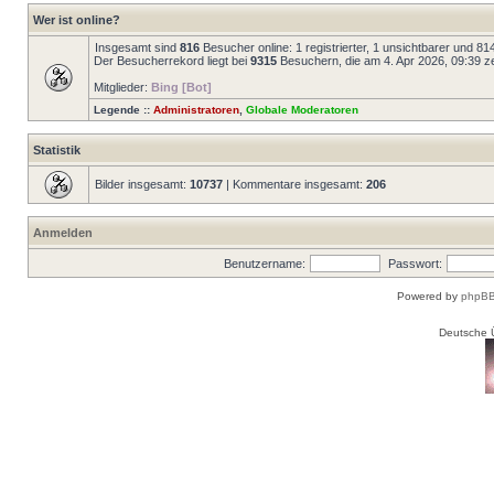
Wer ist online?
Insgesamt sind
816
Besucher online: 1 registrierter, 1 unsichtbarer und 8
Der Besucherrekord liegt bei
9315
Besuchern, die am 4. Apr 2026, 09:39 zei
Mitglieder:
Bing [Bot]
Legende ::
Administratoren
,
Globale Moderatoren
Statistik
Bilder insgesamt:
10737
| Kommentare insgesamt:
206
Anmelden
Benutzername:
Passwort:
Powered by
phpBB
Deutsche 