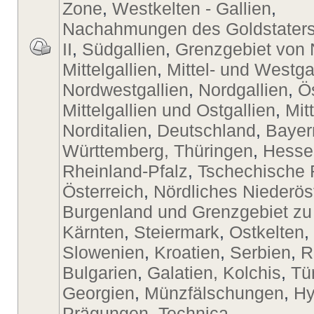
Zone
,
Westkelten - Gallien
,
Nachahmungen des Goldstaters
II
,
Südgallien
,
Grenzgebiet von 
Mittelgallien
,
Mittel- und Westga
Nordwestgallien
,
Nordgallien
,
Ö
Mittelgallien und Ostgallien
,
Mit
Norditalien
,
Deutschland
,
Bayer
Württemberg, Thüringen
,
Hesse
Rheinland-Pfalz
,
Tschechische 
Österreich
,
Nördliches Niederös
Burgenland und Grenzgebiet zu
Kärnten
,
Steiermark
,
Ostkelten
,
Slowenien
,
Kroatien
,
Serbien
,
R
Bulgarien
,
Galatien, Kolchis
,
Tü
Georgien
,
Münzfälschungen
,
Hy
Prägungen
,
Technica