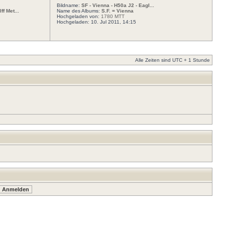
Bildname:
SF - Vienna - H50a J2 - Eagl...
f Met...
Name des Albums:
S.F. = Vienna
Hochgeladen von:
1780 MTT
Hochgeladen: 10. Jul 2011, 14:15
Alle Zeiten sind UTC + 1 Stunde