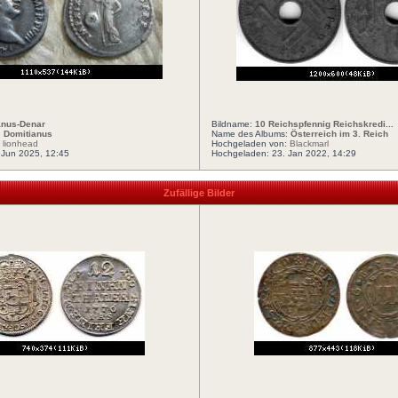
anus-Denar
Bildname:
10 Reichspfennig Reichskredi...
:
Domitianus
Name des Albums:
Österreich im 3. Reich
:
lionhead
Hochgeladen von:
Blackmarl
 Jun 2025, 12:45
Hochgeladen: 23. Jan 2022, 14:29
Zufällige Bilder