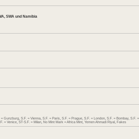
WA, SWA und Namibia
. = Gunzburg
,
S.F. = Vienna
,
S.F. = Paris
,
S.F. = Prague
,
S.F. = London
,
S.F. = Bombay
,
S.F. =
.F. = Venice
,
ST-S.F. = Milan
,
No Mint Mark = Africa Mint
,
Yemen Ahmadi Riyal
,
Fakes