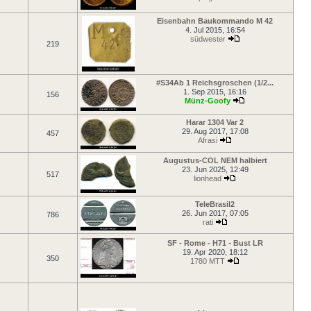
Eisenbahn Baukommando M 42
4. Jul 2015, 16:54
südwester
219
#S34Ab 1 Reichsgroschen (1/2...
1. Sep 2015, 16:16
156
Münz-Goofy
Harar 1304 Var 2
29. Aug 2017, 17:08
457
Afrasi
Augustus-COL NEM halbiert
23. Jun 2025, 12:49
517
lionhead
TeleBrasil2
26. Jun 2017, 07:05
786
rati
SF - Rome - H71 - Bust LR
19. Apr 2020, 18:12
350
1780 MTT