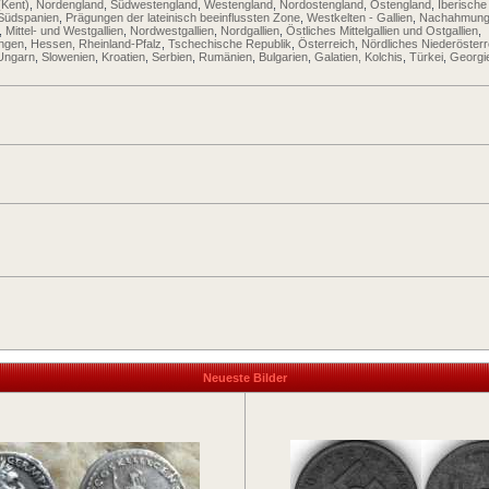
(Kent)
,
Nordengland
,
Südwestengland
,
Westengland
,
Nordostengland
,
Ostengland
,
Iberische
Südspanien
,
Prägungen der lateinisch beeinflussten Zone
,
Westkelten - Gallien
,
Nachahmung
,
Mittel- und Westgallien
,
Nordwestgallien
,
Nordgallien
,
Östliches Mittelgallien und Ostgallien
,
ingen
,
Hessen, Rheinland-Pfalz
,
Tschechische Republik
,
Österreich
,
Nördliches Niederösterr
Ungarn
,
Slowenien
,
Kroatien
,
Serbien
,
Rumänien
,
Bulgarien
,
Galatien, Kolchis
,
Türkei
,
Georgi
Neueste Bilder