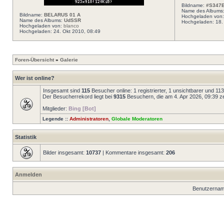
Bildname:
#S347B
Name des Albums
Bildname:
BELARUS 01 A
Hochgeladen von
Name des Albums:
UdSSR
Hochgeladen: 18.
Hochgeladen von:
blanco
Hochgeladen: 24. Okt 2010, 08:49
Foren-Übersicht
»
Galerie
Wer ist online?
Insgesamt sind
115
Besucher online: 1 registrierter, 1 unsichtbarer und 1
Der Besucherrekord liegt bei
9315
Besuchern, die am 4. Apr 2026, 09:39 zei
Mitglieder:
Bing [Bot]
Legende ::
Administratoren
,
Globale Moderatoren
Statistik
Bilder insgesamt:
10737
| Kommentare insgesamt:
206
Anmelden
Benutzernam