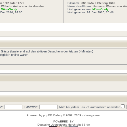
a 1/12 Taler 1776
Bildname:
#S185Aa 3 Pfennig 1685
:
Wilhelm Anton von der Assebu...
Name des Albums:
Hermann Werner von Wolf
:
Münz-Goofy
Hochgeladen von:
Münz-Goofy
 Dez 2010, 14:00
Hochgeladen: 24. Jan 2010, 20:46
13 Gäste (basierend auf den aktiven Besuchern der letzten 5 Minuten)
tgleich online waren.
e:
Passwort:
Mich bei jedem Besuch automatisch anmelden
Powered by
phpBB Gallery
© 2007, 2009
nickvergessen
POWERED_BY
Deutsche Übersetzung durch
phpBB.de