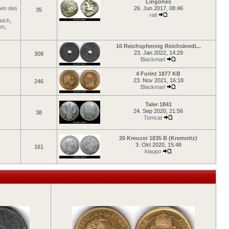
Lingones
en des
26. Jun 2017, 08:46
35
rati
eich
,
en
,
10 Reichspfennig Reichskredi...
23. Jan 2022, 14:29
308
Blackmarl
4 Forint 1877 KB
23. Nov 2021, 16:18
246
Blackmarl
Taler 1841
24. Sep 2020, 21:56
38
Tomcat
20 Kreuzer 1835 B (Kremnitz)
3. Okt 2020, 15:48
161
klaupo