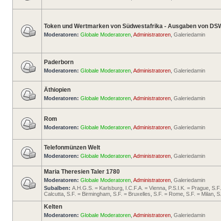
Token und Wertmarken von Südwestafrika - Ausgaben von DS
Moderatoren:
Globale Moderatoren
,
Administratoren
,
Galeriedamin
Paderborn
Moderatoren:
Globale Moderatoren
,
Administratoren
,
Galeriedamin
Äthiopien
Moderatoren:
Globale Moderatoren
,
Administratoren
,
Galeriedamin
Rom
Moderatoren:
Globale Moderatoren
,
Administratoren
,
Galeriedamin
Telefonmünzen Welt
Moderatoren:
Globale Moderatoren
,
Administratoren
,
Galeriedamin
Maria Theresien Taler 1780
Moderatoren:
Globale Moderatoren
,
Administratoren
,
Galeriedamin
Subalben:
A.H.G.S. = Karlsburg
,
I.C.F.A. = Vienna
,
P.S.I.K. = Prague
,
S.F
Calcutta
,
S.F. = Birmingham
,
S.F. = Bruxelles
,
S.F. = Rome
,
S.F. = Milan
,
S
Kelten
Moderatoren:
Globale Moderatoren
,
Administratoren
,
Galeriedamin