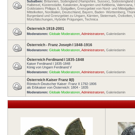
Subalben:
Britannien
,
Südengland (Hampshire, Sussex)
,
Südostengland 
Halbinsel
,
Küstenstädte
,
Katalonien
,
Aragonien und Keltiberia
,
Valenciana
,
Goldstaters Philipps II
,
Südgallien
,
Grenzgebiet von Nord- und Mittelgallien
Mittelkelten
,
Norditalien
,
Deutschland
,
Bayern, Baden- Württemberg, Thür
Burgenland und Grenzgebiet zu Ungarn
,
Kärnten
,
Steiermark
,
Ostkelten
,
Münzfälschungen
,
Hybride Prägungen
,
Technica
Österreich 1918-2001
Moderatoren:
Globale Moderatoren
,
Administratoren
,
Galeriedamin
Österreich - Franz Joseph I 1848-1916
Moderatoren:
Globale Moderatoren
,
Administratoren
,
Galeriedamin
Österreich Ferdinand I 1835-1848
Kaiser Ferdinand I 1835-1848
König von Ungarn Ferdinand V
Moderatoren:
Globale Moderatoren
,
Administratoren
,
Galeriedamin
Österreich Kaiser Franz II(I)
Römisch-Deutscher Kaiser: Franz II 1792-1806
als Erbkaiser von Österreich: 1804 - 1835
Moderatoren:
Globale Moderatoren
,
Administratoren
,
Galeriedamin