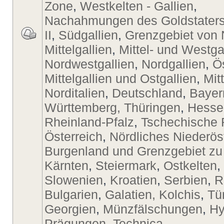
Zone
,
Westkelten - Gallien
,
Nachahmungen des Goldstaters
II
,
Südgallien
,
Grenzgebiet von 
Mittelgallien
,
Mittel- und Westga
Nordwestgallien
,
Nordgallien
,
Ö
Mittelgallien und Ostgallien
,
Mit
Norditalien
,
Deutschland
,
Bayer
Württemberg, Thüringen
,
Hesse
Rheinland-Pfalz
,
Tschechische 
Österreich
,
Nördliches Niederös
Burgenland und Grenzgebiet zu
Kärnten
,
Steiermark
,
Ostkelten
,
Slowenien
,
Kroatien
,
Serbien
,
R
Bulgarien
,
Galatien, Kolchis
,
Tü
Georgien
,
Münzfälschungen
,
Hy
Prägungen
,
Technica