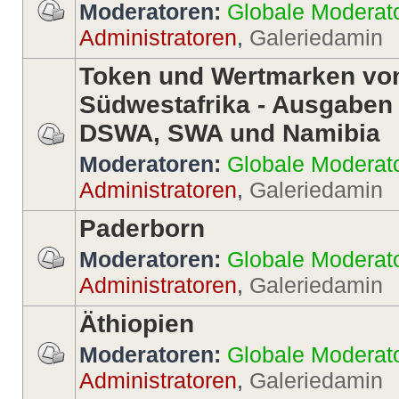
Moderatoren:
Globale Moderat
Administratoren
,
Galeriedamin
Token und Wertmarken vo
Südwestafrika - Ausgaben
DSWA, SWA und Namibia
Moderatoren:
Globale Moderat
Administratoren
,
Galeriedamin
Paderborn
Moderatoren:
Globale Moderat
Administratoren
,
Galeriedamin
Äthiopien
Moderatoren:
Globale Moderat
Administratoren
,
Galeriedamin