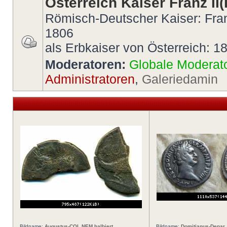
Österreich Kaiser Franz II(I
Römisch-Deutscher Kaiser: Fran
1806
als Erbkaiser von Österreich: 1
Moderatoren:
Globale Moderat
Administratoren
,
Galeriedamin
Bildname:
Augustus-COL NEM halbiert
Bildname:
Domitianus-Denar