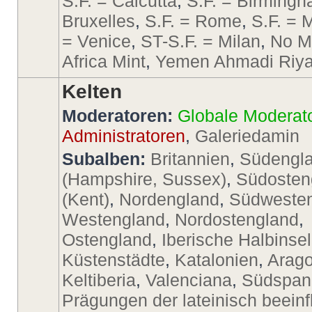
S.F. = Calcutta
,
S.F. = Birming
Bruxelles
,
S.F. = Rome
,
S.F. = 
= Venice
,
ST-S.F. = Milan
,
No M
Africa Mint
,
Yemen Ahmadi Riya
Kelten
Moderatoren:
Globale Moderat
Administratoren
,
Galeriedamin
Subalben:
Britannien
,
Südengl
(Hampshire, Sussex)
,
Südosten
(Kent)
,
Nordengland
,
Südweste
Westengland
,
Nordostengland
,
Ostengland
,
Iberische Halbinsel
Küstenstädte
,
Katalonien
,
Arago
Keltiberia
,
Valenciana
,
Südspan
Prägungen der lateinisch beeinf