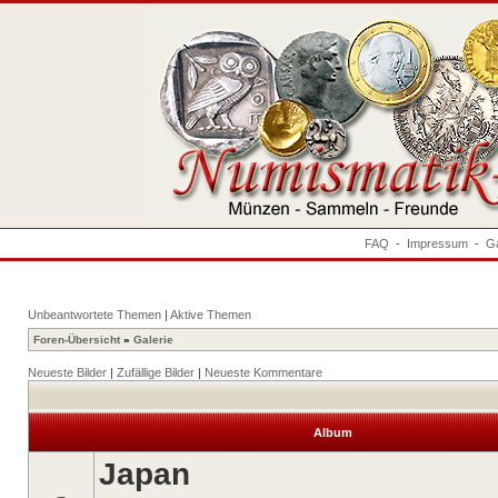
FAQ
-
Impressum
-
Ga
Unbeantwortete Themen
|
Aktive Themen
Foren-Übersicht
»
Galerie
Neueste Bilder
|
Zufällige Bilder
|
Neueste Kommentare
Album
Japan