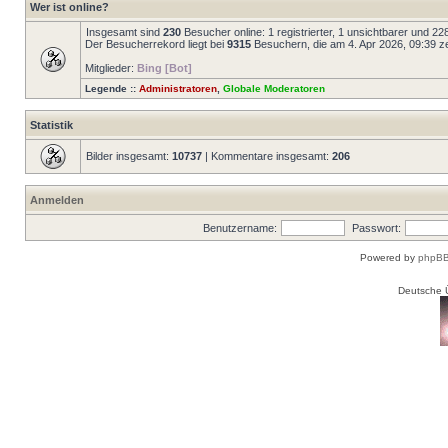
Wer ist online?
Insgesamt sind
230
Besucher online: 1 registrierter, 1 unsichtbarer und 2
Der Besucherrekord liegt bei
9315
Besuchern, die am 4. Apr 2026, 09:39 zei
Mitglieder:
Bing [Bot]
Legende ::
Administratoren
,
Globale Moderatoren
Statistik
Bilder insgesamt:
10737
| Kommentare insgesamt:
206
Anmelden
Benutzername:
Passwort:
Powered by
phpBB
Deutsche 