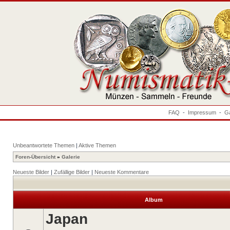
FAQ
-
Impressum
-
Ga
Unbeantwortete Themen
|
Aktive Themen
Foren-Übersicht
»
Galerie
Neueste Bilder
|
Zufällige Bilder
|
Neueste Kommentare
Album
Japan