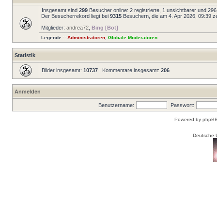
Insgesamt sind
299
Besucher online: 2 registrierte, 1 unsichtbarer und 29
Der Besucherrekord liegt bei
9315
Besuchern, die am 4. Apr 2026, 09:39 zei
Mitglieder:
andrea72
,
Bing [Bot]
Legende ::
Administratoren
,
Globale Moderatoren
Statistik
Bilder insgesamt:
10737
| Kommentare insgesamt:
206
Anmelden
Benutzername:
Passwort:
Powered by
phpBB
Deutsche 