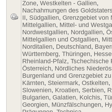
Zone
,
Westkelten - Gallien
,
Nachahmungen des Goldstaters
II
,
Südgallien
,
Grenzgebiet von 
Mittelgallien
,
Mittel- und Westga
Nordwestgallien
,
Nordgallien
,
Ö
Mittelgallien und Ostgallien
,
Mit
Norditalien
,
Deutschland
,
Bayer
Württemberg, Thüringen
,
Hesse
Rheinland-Pfalz
,
Tschechische 
Österreich
,
Nördliches Niederös
Burgenland und Grenzgebiet zu
Kärnten
,
Steiermark
,
Ostkelten
,
Slowenien
,
Kroatien
,
Serbien
,
R
Bulgarien
,
Galatien, Kolchis
,
Tü
Georgien
,
Münzfälschungen
,
Hy
Prägungen
,
Technica