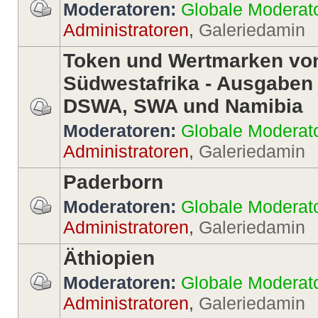
Moderatoren:
Globale Moderat
Administratoren
,
Galeriedamin
Token und Wertmarken vo
Südwestafrika - Ausgaben
DSWA, SWA und Namibia
Moderatoren:
Globale Moderat
Administratoren
,
Galeriedamin
Paderborn
Moderatoren:
Globale Moderat
Administratoren
,
Galeriedamin
Äthiopien
Moderatoren:
Globale Moderat
Administratoren
,
Galeriedamin