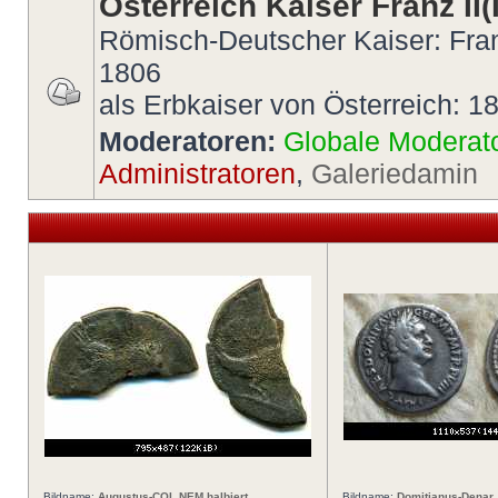
Österreich Kaiser Franz II(I
Römisch-Deutscher Kaiser: Fran
1806
als Erbkaiser von Österreich: 1
Moderatoren:
Globale Moderat
Administratoren
,
Galeriedamin
Bildname:
Augustus-COL NEM halbiert
Bildname:
Domitianus-Denar