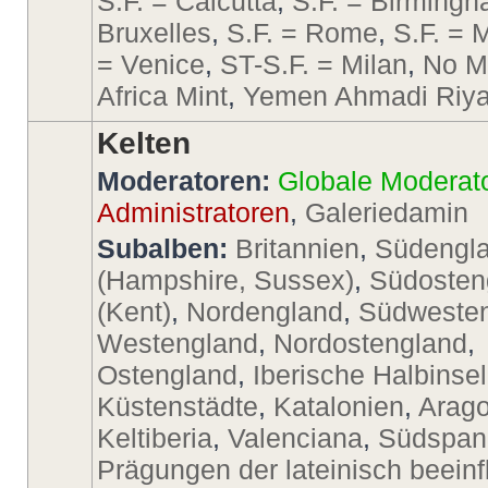
S.F. = Calcutta
,
S.F. = Birming
Bruxelles
,
S.F. = Rome
,
S.F. = 
= Venice
,
ST-S.F. = Milan
,
No M
Africa Mint
,
Yemen Ahmadi Riya
Kelten
Moderatoren:
Globale Moderat
Administratoren
,
Galeriedamin
Subalben:
Britannien
,
Südengl
(Hampshire, Sussex)
,
Südosten
(Kent)
,
Nordengland
,
Südweste
Westengland
,
Nordostengland
,
Ostengland
,
Iberische Halbinsel
Küstenstädte
,
Katalonien
,
Arago
Keltiberia
,
Valenciana
,
Südspan
Prägungen der lateinisch beeinf