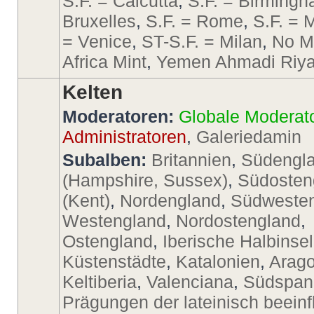
S.F. = Calcutta
,
S.F. = Birming
Bruxelles
,
S.F. = Rome
,
S.F. = 
= Venice
,
ST-S.F. = Milan
,
No M
Africa Mint
,
Yemen Ahmadi Riya
Kelten
Moderatoren:
Globale Moderat
Administratoren
,
Galeriedamin
Subalben:
Britannien
,
Südengl
(Hampshire, Sussex)
,
Südosten
(Kent)
,
Nordengland
,
Südweste
Westengland
,
Nordostengland
,
Ostengland
,
Iberische Halbinsel
Küstenstädte
,
Katalonien
,
Arago
Keltiberia
,
Valenciana
,
Südspan
Prägungen der lateinisch beeinf