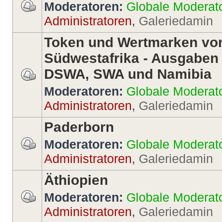
Moderatoren:
Globale Moderat
Administratoren
,
Galeriedamin
Token und Wertmarken vo
Südwestafrika - Ausgaben
DSWA, SWA und Namibia
Moderatoren:
Globale Moderat
Administratoren
,
Galeriedamin
Paderborn
Moderatoren:
Globale Moderat
Administratoren
,
Galeriedamin
Äthiopien
Moderatoren:
Globale Moderat
Administratoren
,
Galeriedamin