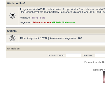
Wer ist online?
Insgesamt sind
465
Besucher online: 1 registrierter, 1 unsichtbarer und 4
Der Besucherrekord liegt bei
9315
Besuchern, die am 4. Apr 2026, 09:39 zei
Mitglieder:
Bing [Bot]
Legende ::
Administratoren
,
Globale Moderatoren
Statistik
Bilder insgesamt:
10737
| Kommentare insgesamt:
206
Anmelden
Benutzername:
Passwort:
Powered by
phpBB
Deutsche 