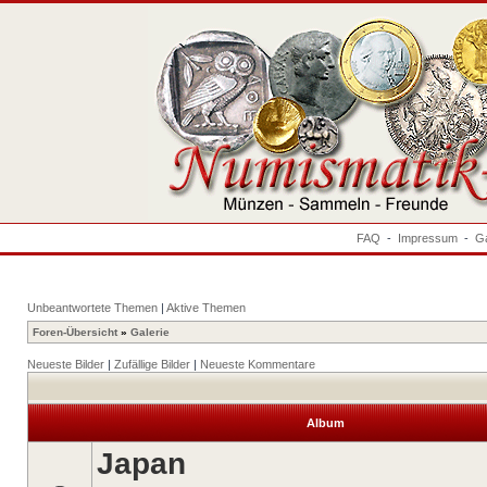
FAQ
-
Impressum
-
Ga
Unbeantwortete Themen
|
Aktive Themen
Foren-Übersicht
»
Galerie
Neueste Bilder
|
Zufällige Bilder
|
Neueste Kommentare
Album
Japan