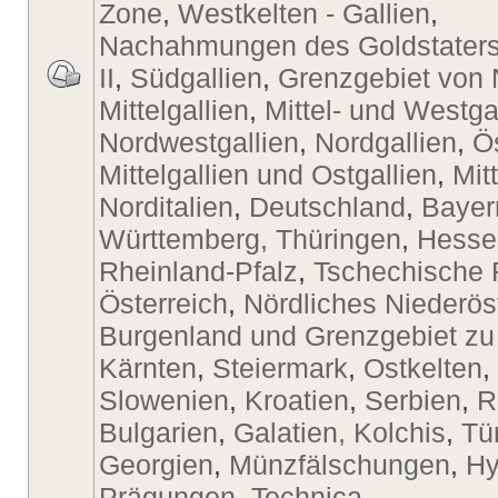
Zone
,
Westkelten - Gallien
,
Nachahmungen des Goldstaters
II
,
Südgallien
,
Grenzgebiet von 
Mittelgallien
,
Mittel- und Westga
Nordwestgallien
,
Nordgallien
,
Ö
Mittelgallien und Ostgallien
,
Mit
Norditalien
,
Deutschland
,
Bayer
Württemberg, Thüringen
,
Hesse
Rheinland-Pfalz
,
Tschechische 
Österreich
,
Nördliches Niederös
Burgenland und Grenzgebiet zu
Kärnten
,
Steiermark
,
Ostkelten
,
Slowenien
,
Kroatien
,
Serbien
,
R
Bulgarien
,
Galatien, Kolchis
,
Tü
Georgien
,
Münzfälschungen
,
Hy
Prägungen
,
Technica