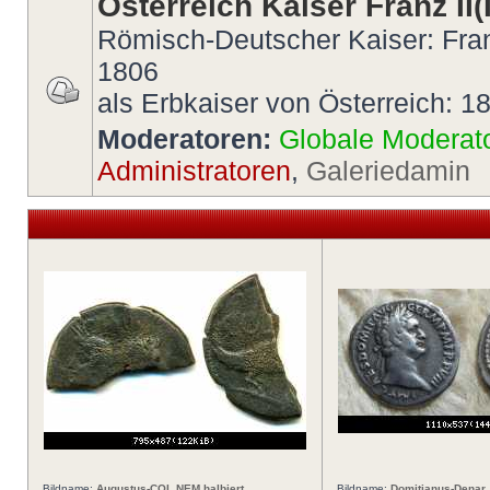
Österreich Kaiser Franz II(I
Römisch-Deutscher Kaiser: Fran
1806
als Erbkaiser von Österreich: 1
Moderatoren:
Globale Moderat
Administratoren
,
Galeriedamin
Bildname:
Augustus-COL NEM halbiert
Bildname:
Domitianus-Denar