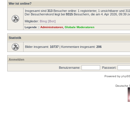
Wer ist online?
Insgesamt sind
313
Besucher online: 1 registrierter, 1 unsichtbarer und 3
Der Besucherrekord liegt bei
9315
Besuchern, die am 4. Apr 2026, 09:39 zei
Mitglieder:
Bing [Bot]
Legende ::
Administratoren
,
Globale Moderatoren
Statistik
Bilder insgesamt:
10737
| Kommentare insgesamt:
206
Anmelden
Benutzername:
Passwort:
Powered by
phpBB
Deutsche 