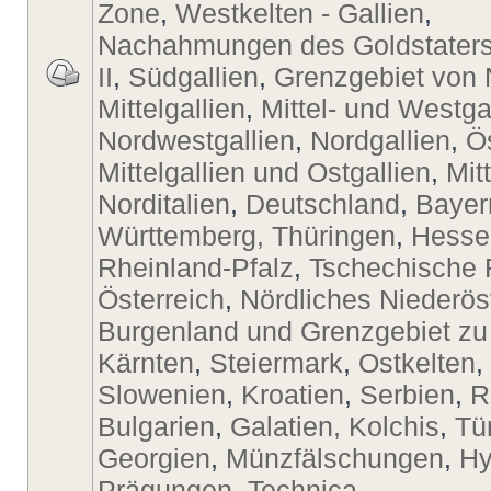
Zone
,
Westkelten - Gallien
,
Nachahmungen des Goldstaters
II
,
Südgallien
,
Grenzgebiet von 
Mittelgallien
,
Mittel- und Westga
Nordwestgallien
,
Nordgallien
,
Ö
Mittelgallien und Ostgallien
,
Mit
Norditalien
,
Deutschland
,
Bayer
Württemberg, Thüringen
,
Hesse
Rheinland-Pfalz
,
Tschechische 
Österreich
,
Nördliches Niederös
Burgenland und Grenzgebiet zu
Kärnten
,
Steiermark
,
Ostkelten
,
Slowenien
,
Kroatien
,
Serbien
,
R
Bulgarien
,
Galatien, Kolchis
,
Tü
Georgien
,
Münzfälschungen
,
Hy
Prägungen
,
Technica