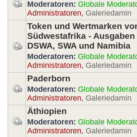
Moderatoren:
Globale Moderat
Administratoren
,
Galeriedamin
Token und Wertmarken vo
Südwestafrika - Ausgaben
DSWA, SWA und Namibia
Moderatoren:
Globale Moderat
Administratoren
,
Galeriedamin
Paderborn
Moderatoren:
Globale Moderat
Administratoren
,
Galeriedamin
Äthiopien
Moderatoren:
Globale Moderat
Administratoren
,
Galeriedamin