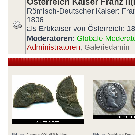
Österreich Kaiser Franz II(I
Römisch-Deutscher Kaiser: Fran
1806
als Erbkaiser von Österreich: 1
Moderatoren:
Globale Moderat
Administratoren
,
Galeriedamin
Bildname:
Augustus-COL NEM halbiert
Bildname:
Domitianus-Denar