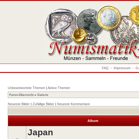
FAQ
-
Impressum
-
Ga
Unbeantwortete Themen
|
Aktive Themen
Foren-Übersicht
»
Galerie
Neueste Bilder
|
Zufällige Bilder
|
Neueste Kommentare
Album
Japan