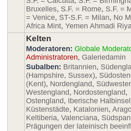
S.F. = Calcutta
,
S.F. = Birming
Bruxelles
,
S.F. = Rome
,
S.F. = 
= Venice
,
ST-S.F. = Milan
,
No M
Africa Mint
,
Yemen Ahmadi Riya
Kelten
Moderatoren:
Globale Moderat
Administratoren
,
Galeriedamin
Subalben:
Britannien
,
Südengl
(Hampshire, Sussex)
,
Südosten
(Kent)
,
Nordengland
,
Südweste
Westengland
,
Nordostengland
,
Ostengland
,
Iberische Halbinsel
Küstenstädte
,
Katalonien
,
Arago
Keltiberia
,
Valenciana
,
Südspan
Prägungen der lateinisch beeinf