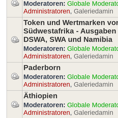
Moderatoren:
Globale Moderat
Administratoren
,
Galeriedamin
Token und Wertmarken vo
Südwestafrika - Ausgaben
DSWA, SWA und Namibia
Moderatoren:
Globale Moderat
Administratoren
,
Galeriedamin
Paderborn
Moderatoren:
Globale Moderat
Administratoren
,
Galeriedamin
Äthiopien
Moderatoren:
Globale Moderat
Administratoren
,
Galeriedamin