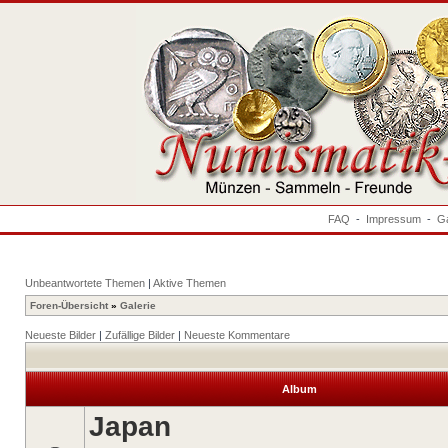
FAQ
-
Impressum
-
Ga
Unbeantwortete Themen
|
Aktive Themen
Foren-Übersicht
»
Galerie
Neueste Bilder
|
Zufällige Bilder
|
Neueste Kommentare
Album
Japan