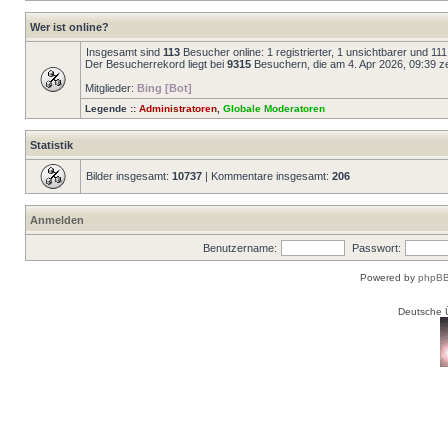
Wer ist online?
Insgesamt sind
113
Besucher online: 1 registrierter, 1 unsichtbarer und 1
Der Besucherrekord liegt bei
9315
Besuchern, die am 4. Apr 2026, 09:39 zei
Mitglieder:
Bing [Bot]
Legende ::
Administratoren
,
Globale Moderatoren
Statistik
Bilder insgesamt:
10737
| Kommentare insgesamt:
206
Anmelden
Benutzername:
Passwort:
Powered by
phpBB
Deutsche 