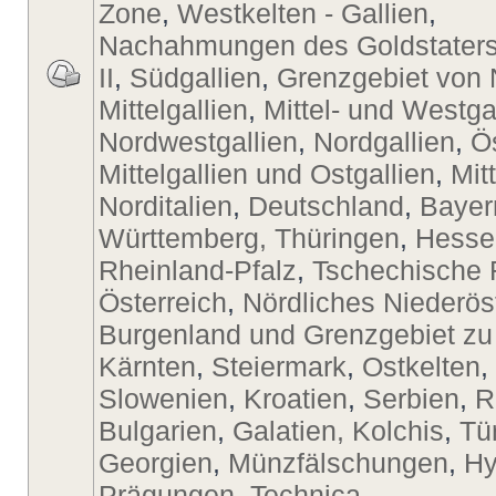
Zone
,
Westkelten - Gallien
,
Nachahmungen des Goldstaters
II
,
Südgallien
,
Grenzgebiet von 
Mittelgallien
,
Mittel- und Westga
Nordwestgallien
,
Nordgallien
,
Ö
Mittelgallien und Ostgallien
,
Mit
Norditalien
,
Deutschland
,
Bayer
Württemberg, Thüringen
,
Hesse
Rheinland-Pfalz
,
Tschechische 
Österreich
,
Nördliches Niederös
Burgenland und Grenzgebiet zu
Kärnten
,
Steiermark
,
Ostkelten
,
Slowenien
,
Kroatien
,
Serbien
,
R
Bulgarien
,
Galatien, Kolchis
,
Tü
Georgien
,
Münzfälschungen
,
Hy
Prägungen
,
Technica