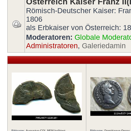
Österreich Kaiser Franz II(I
Römisch-Deutscher Kaiser: Fran
1806
als Erbkaiser von Österreich: 1
Moderatoren:
Globale Moderat
Administratoren
,
Galeriedamin
Bildname:
Augustus-COL NEM halbiert
Bildname:
Domitianus-Denar