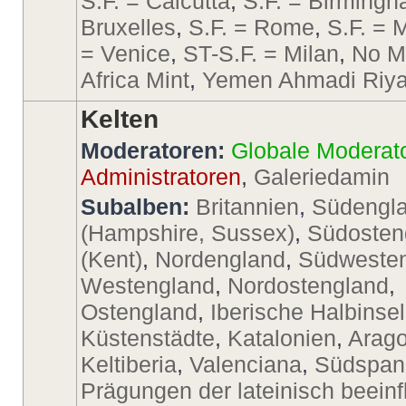
S.F. = Calcutta
,
S.F. = Birming
Bruxelles
,
S.F. = Rome
,
S.F. = 
= Venice
,
ST-S.F. = Milan
,
No M
Africa Mint
,
Yemen Ahmadi Riya
Kelten
Moderatoren:
Globale Moderat
Administratoren
,
Galeriedamin
Subalben:
Britannien
,
Südengl
(Hampshire, Sussex)
,
Südosten
(Kent)
,
Nordengland
,
Südweste
Westengland
,
Nordostengland
,
Ostengland
,
Iberische Halbinsel
Küstenstädte
,
Katalonien
,
Arago
Keltiberia
,
Valenciana
,
Südspan
Prägungen der lateinisch beeinf