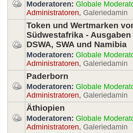
Moderatoren:
Globale Moderat
Administratoren
,
Galeriedamin
Token und Wertmarken vo
Südwestafrika - Ausgaben
DSWA, SWA und Namibia
Moderatoren:
Globale Moderat
Administratoren
,
Galeriedamin
Paderborn
Moderatoren:
Globale Moderat
Administratoren
,
Galeriedamin
Äthiopien
Moderatoren:
Globale Moderat
Administratoren
,
Galeriedamin