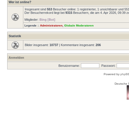
Wer ist online?
Insgesamt sind
553
Besucher online: 1 registrierter, 1 unsichtbarer und 5
Der Besucherrekord liegt bei
9315
Besuchern, die am 4. Apr 2026, 09:39 zei
Mitglieder:
Bing [Bot]
Legende ::
Administratoren
,
Globale Moderatoren
Statistik
Bilder insgesamt:
10737
| Kommentare insgesamt:
206
Anmelden
Benutzername:
Passwort:
Powered by
phpBB
Deutsche 