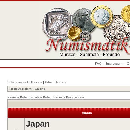
FAQ
-
Impressum
-
Ga
Unbeantwortete Themen
|
Aktive Themen
Foren-Übersicht
»
Galerie
Neueste Bilder
|
Zufällige Bilder
|
Neueste Kommentare
Album
Japan