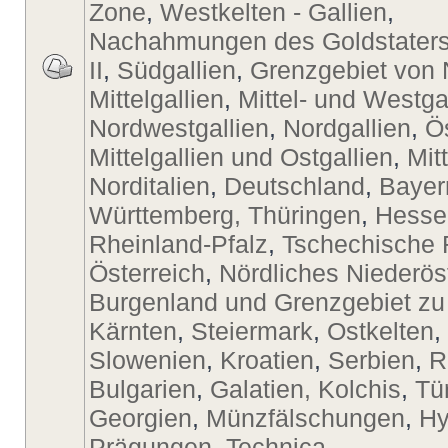
Zone
,
Westkelten - Gallien
,
Nachahmungen des Goldstaters
II
,
Südgallien
,
Grenzgebiet von 
Mittelgallien
,
Mittel- und Westga
Nordwestgallien
,
Nordgallien
,
Ö
Mittelgallien und Ostgallien
,
Mit
Norditalien
,
Deutschland
,
Bayer
Württemberg, Thüringen
,
Hesse
Rheinland-Pfalz
,
Tschechische 
Österreich
,
Nördliches Niederös
Burgenland und Grenzgebiet zu
Kärnten
,
Steiermark
,
Ostkelten
,
Slowenien
,
Kroatien
,
Serbien
,
R
Bulgarien
,
Galatien, Kolchis
,
Tü
Georgien
,
Münzfälschungen
,
Hy
Prägungen
,
Technica