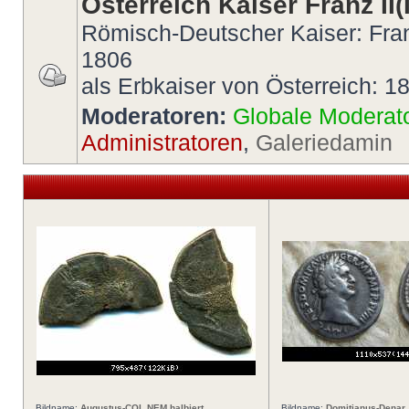
Österreich Kaiser Franz II(I
Römisch-Deutscher Kaiser: Fran
1806
als Erbkaiser von Österreich: 1
Moderatoren:
Globale Moderat
Administratoren
,
Galeriedamin
Bildname:
Augustus-COL NEM halbiert
Bildname:
Domitianus-Denar