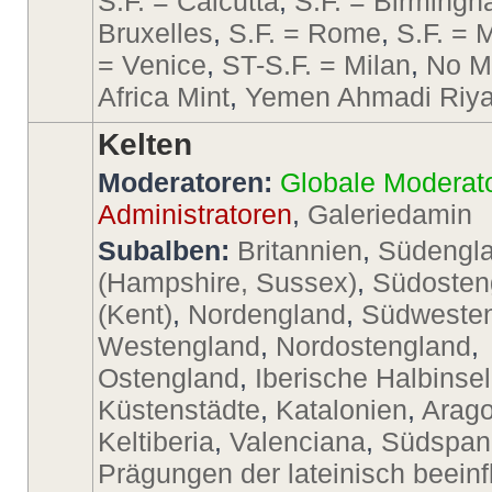
S.F. = Calcutta
,
S.F. = Birming
Bruxelles
,
S.F. = Rome
,
S.F. = 
= Venice
,
ST-S.F. = Milan
,
No M
Africa Mint
,
Yemen Ahmadi Riya
Kelten
Moderatoren:
Globale Moderat
Administratoren
,
Galeriedamin
Subalben:
Britannien
,
Südengl
(Hampshire, Sussex)
,
Südosten
(Kent)
,
Nordengland
,
Südweste
Westengland
,
Nordostengland
,
Ostengland
,
Iberische Halbinsel
Küstenstädte
,
Katalonien
,
Arago
Keltiberia
,
Valenciana
,
Südspan
Prägungen der lateinisch beeinf