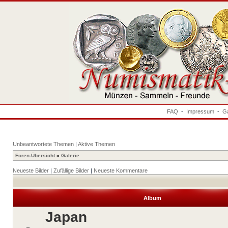
FAQ
-
Impressum
-
Ga
Unbeantwortete Themen
|
Aktive Themen
Foren-Übersicht
»
Galerie
Neueste Bilder
|
Zufällige Bilder
|
Neueste Kommentare
Album
Japan