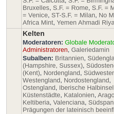
S.F. = Calcutta
,
S.F. = Birming
Bruxelles
,
S.F. = Rome
,
S.F. = 
= Venice
,
ST-S.F. = Milan
,
No M
Africa Mint
,
Yemen Ahmadi Riya
Kelten
Moderatoren:
Globale Moderat
Administratoren
,
Galeriedamin
Subalben:
Britannien
,
Südengl
(Hampshire, Sussex)
,
Südosten
(Kent)
,
Nordengland
,
Südweste
Westengland
,
Nordostengland
,
Ostengland
,
Iberische Halbinsel
Küstenstädte
,
Katalonien
,
Arago
Keltiberia
,
Valenciana
,
Südspan
Prägungen der lateinisch beeinf