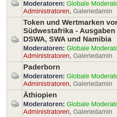
Moderatoren:
Globale Moderat
Administratoren
,
Galeriedamin
Token und Wertmarken vo
Südwestafrika - Ausgaben
DSWA, SWA und Namibia
Moderatoren:
Globale Moderat
Administratoren
,
Galeriedamin
Paderborn
Moderatoren:
Globale Moderat
Administratoren
,
Galeriedamin
Äthiopien
Moderatoren:
Globale Moderat
Administratoren
,
Galeriedamin