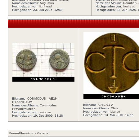
Name des Albums:
Augustus
Name des Albums:
Domitianu
Hochgeladen von:
lionhead
Hochgeladen von:
lionhead
Hochgeladen: 23. Jun 2025, 12:49
Hochgeladen: 23. Jun 2025, 
Bildname:
COMMODUS - AE29 -
BYZANTHIUM...
Bildname:
CHIL 01 A
Name des Albums:
Commodus
Name des Albums:
Chile
Provinzmünzen
Hochgeladen von:
blanco
Hochgeladen von:
sulcipius
Hochgeladen: 13. Mai 2010, 14:56
Hochgeladen: 19. Dez 2009, 18:28
Foren-Übersicht
»
Galerie