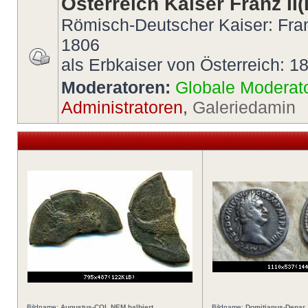
Österreich Kaiser Franz II(I
Römisch-Deutscher Kaiser: Fran
1806
als Erbkaiser von Österreich: 1
Moderatoren:
Globale Moderat
Administratoren
,
Galeriedamin
Bildname:
Augustus-COL NEM halbiert
Bildname:
Domitianus-Denar