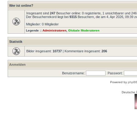
Wer ist online?
Insgesamt sind
247
Besucher online: 0 registrierte, 1 unsichtbarer und 24
Der Besucherrekord liegt bei
9315
Besuchern, die am 4. Apr 2026, 09:39 zei
Mitglieder: 0 Mitglieder
Legende ::
Administratoren
,
Globale Moderatoren
Statistik
Bilder insgesamt:
10737
| Kommentare insgesamt:
206
Anmelden
Benutzername:
Passwort:
Powered by
phpBB
Deutsche 