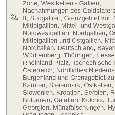
Zone
,
Westkelten - Gallien
,
Nachahmungen des Goldstaters
II
,
Südgallien
,
Grenzgebiet von 
Mittelgallien
,
Mittel- und Westga
Nordwestgallien
,
Nordgallien
,
Ö
Mittelgallien und Ostgallien
,
Mit
Norditalien
,
Deutschland
,
Bayer
Württemberg, Thüringen
,
Hesse
Rheinland-Pfalz
,
Tschechische 
Österreich
,
Nördliches Niederös
Burgenland und Grenzgebiet zu
Kärnten
,
Steiermark
,
Ostkelten
,
Slowenien
,
Kroatien
,
Serbien
,
R
Bulgarien
,
Galatien, Kolchis
,
Tü
Georgien
,
Münzfälschungen
,
Hy
Prägungen
,
Technica