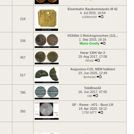
Eisenbahn Baukommando M 42
4. Jul 2015, 16:54
südwester
219
#S34Ab 1 Reichsgroschen (1/2...
1. Sep 2015, 16:16
156
Münz-Goofy
Harar 1304 Var 2
29. Aug 2017, 17:08
457
Afrasi
Augustus-COL NEM halbiert
23. Jun 2025, 12:49
517
lionhead
TeleBrasil2
26. Jun 2017, 07:05
786
rati
SF - Rome - H71 - Bust LR
19. Apr 2020, 18:12
350
1780 MTT