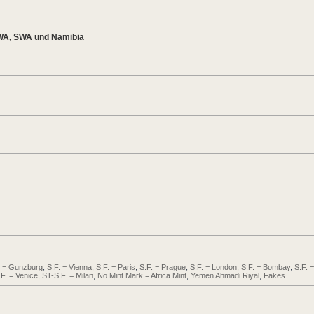
WA, SWA und Namibia
. = Gunzburg
,
S.F. = Vienna
,
S.F. = Paris
,
S.F. = Prague
,
S.F. = London
,
S.F. = Bombay
,
S.F. =
.F. = Venice
,
ST-S.F. = Milan
,
No Mint Mark = Africa Mint
,
Yemen Ahmadi Riyal
,
Fakes