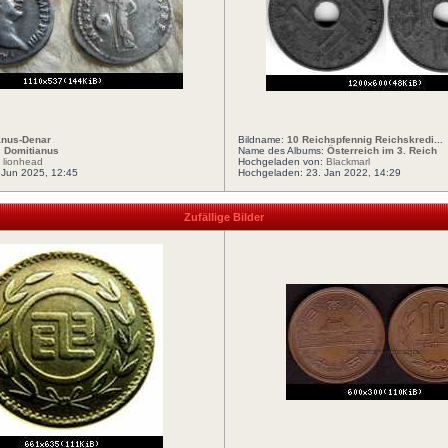
anus-Denar
Bildname:
10 Reichspfennig Reichskredi...
:
Domitianus
Name des Albums:
Österreich im 3. Reich
:
lionhead
Hochgeladen von:
Blackmarl
 Jun 2025, 12:45
Hochgeladen: 23. Jan 2022, 14:29
Zufällige Bilder