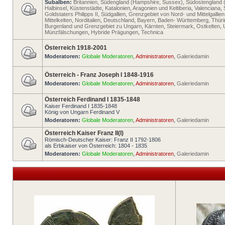
Subalben:
Britannien
,
Südengland (Hampshire, Sussex)
,
Südostengland 
Halbinsel
,
Küstenstädte
,
Katalonien
,
Aragonien und Keltiberia
,
Valenciana
,
Goldstaters Philipps II
,
Südgallien
,
Grenzgebiet von Nord- und Mittelgallien
Mittelkelten
,
Norditalien
,
Deutschland
,
Bayern, Baden- Württemberg, Thür
Burgenland und Grenzgebiet zu Ungarn
,
Kärnten
,
Steiermark
,
Ostkelten
,
Münzfälschungen
,
Hybride Prägungen
,
Technica
Österreich 1918-2001
Moderatoren:
Globale Moderatoren
,
Administratoren
,
Galeriedamin
Österreich - Franz Joseph I 1848-1916
Moderatoren:
Globale Moderatoren
,
Administratoren
,
Galeriedamin
Österreich Ferdinand I 1835-1848
Kaiser Ferdinand I 1835-1848
König von Ungarn Ferdinand V
Moderatoren:
Globale Moderatoren
,
Administratoren
,
Galeriedamin
Österreich Kaiser Franz II(I)
Römisch-Deutscher Kaiser: Franz II 1792-1806
als Erbkaiser von Österreich: 1804 - 1835
Moderatoren:
Globale Moderatoren
,
Administratoren
,
Galeriedamin