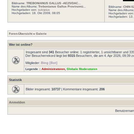
Bildname:
TREBONIANUS GALLUS -AE25/DAC...
Name des Albums:
Trebonianus Gallus Provinzmü...
Bildname:
CHIN 0
Hochgeladen von:
sulcipius
Name des Albums
Hochgeladen: 18. Okt 2009, 08:05
Hochgeladen von
Hochgeladen: 13.
Foren-Übersicht
»
Galerie
Wer ist online?
Insgesamt sind
341
Besucher online: 1 registrierter, 1 unsichtbarer und 3
Der Besucherrekord liegt bei
9315
Besuchern, die am 4. Apr 2026, 09:39 zei
Mitglieder:
Bing [Bot]
Legende ::
Administratoren
,
Globale Moderatoren
Statistik
Bilder insgesamt:
10737
| Kommentare insgesamt:
206
Anmelden
Benutzernam