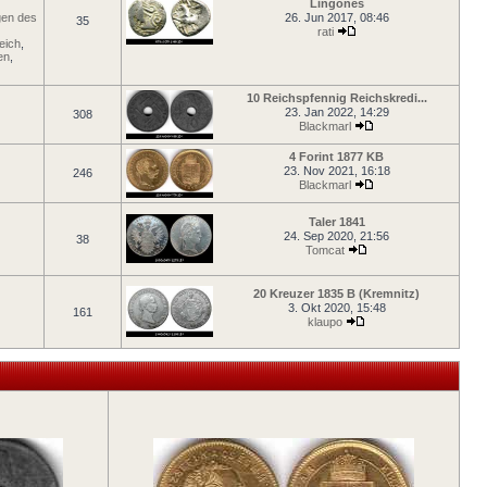
Lingones
en des
26. Jun 2017, 08:46
35
rati
eich
,
en
,
10 Reichspfennig Reichskredi...
23. Jan 2022, 14:29
308
Blackmarl
4 Forint 1877 KB
23. Nov 2021, 16:18
246
Blackmarl
Taler 1841
24. Sep 2020, 21:56
38
Tomcat
20 Kreuzer 1835 B (Kremnitz)
3. Okt 2020, 15:48
161
klaupo