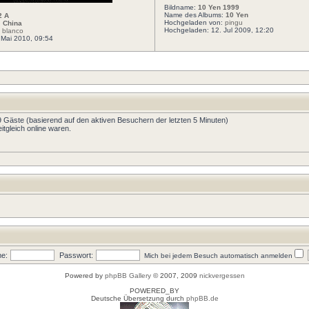
Bildname:
10 Yen 1999
Name des Albums:
10 Yen
2 A
Hochgeladen von:
pingu
:
China
Hochgeladen: 12. Jul 2009, 12:20
:
blanco
 Mai 2010, 09:54
39 Gäste (basierend auf den aktiven Besuchern der letzten 5 Minuten)
tgleich online waren.
e:
Passwort:
Mich bei jedem Besuch automatisch anmelden
Powered by
phpBB Gallery
© 2007, 2009
nickvergessen
POWERED_BY
Deutsche Übersetzung durch
phpBB.de