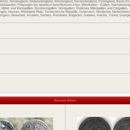
(Kent)
,
Nordengland
,
Südwestengland
,
Westengland
,
Nordostengland
,
Ostengland
,
Iberische
Südspanien
,
Prägungen der lateinisch beeinflussten Zone
,
Westkelten - Gallien
,
Nachahmung
,
Mittel- und Westgallien
,
Nordwestgallien
,
Nordgallien
,
Östliches Mittelgallien und Ostgallien
,
ingen
,
Hessen, Rheinland-Pfalz
,
Tschechische Republik
,
Österreich
,
Nördliches Niederösterr
Ungarn
,
Slowenien
,
Kroatien
,
Serbien
,
Rumänien
,
Bulgarien
,
Galatien, Kolchis
,
Türkei
,
Georgi
Neueste Bilder