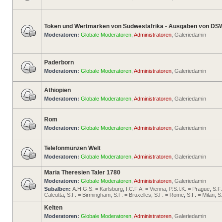
Token und Wertmarken von Südwestafrika - Ausgaben von DS
Moderatoren:
Globale Moderatoren
,
Administratoren
,
Galeriedamin
Paderborn
Moderatoren:
Globale Moderatoren
,
Administratoren
,
Galeriedamin
Äthiopien
Moderatoren:
Globale Moderatoren
,
Administratoren
,
Galeriedamin
Rom
Moderatoren:
Globale Moderatoren
,
Administratoren
,
Galeriedamin
Telefonmünzen Welt
Moderatoren:
Globale Moderatoren
,
Administratoren
,
Galeriedamin
Maria Theresien Taler 1780
Moderatoren:
Globale Moderatoren
,
Administratoren
,
Galeriedamin
Subalben:
A.H.G.S. = Karlsburg
,
I.C.F.A. = Vienna
,
P.S.I.K. = Prague
,
S.F
Calcutta
,
S.F. = Birmingham
,
S.F. = Bruxelles
,
S.F. = Rome
,
S.F. = Milan
,
S
Kelten
Moderatoren:
Globale Moderatoren
,
Administratoren
,
Galeriedamin