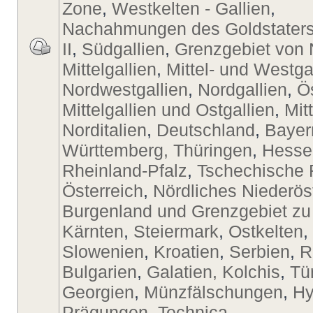
Zone
,
Westkelten - Gallien
,
Nachahmungen des Goldstaters
II
,
Südgallien
,
Grenzgebiet von 
Mittelgallien
,
Mittel- und Westga
Nordwestgallien
,
Nordgallien
,
Ö
Mittelgallien und Ostgallien
,
Mit
Norditalien
,
Deutschland
,
Bayer
Württemberg, Thüringen
,
Hesse
Rheinland-Pfalz
,
Tschechische 
Österreich
,
Nördliches Niederös
Burgenland und Grenzgebiet zu
Kärnten
,
Steiermark
,
Ostkelten
,
Slowenien
,
Kroatien
,
Serbien
,
R
Bulgarien
,
Galatien, Kolchis
,
Tü
Georgien
,
Münzfälschungen
,
Hy
Prägungen
,
Technica