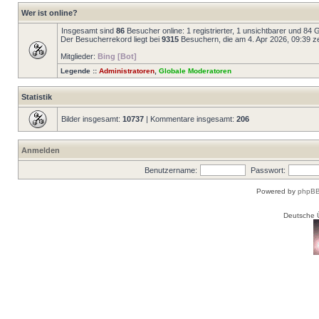
Wer ist online?
Insgesamt sind
86
Besucher online: 1 registrierter, 1 unsichtbarer und 84
Der Besucherrekord liegt bei
9315
Besuchern, die am 4. Apr 2026, 09:39 zei
Mitglieder:
Bing [Bot]
Legende ::
Administratoren
,
Globale Moderatoren
Statistik
Bilder insgesamt:
10737
| Kommentare insgesamt:
206
Anmelden
Benutzername:
Passwort:
Powered by
phpBB
Deutsche 