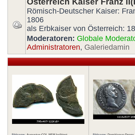
Österreich Kaiser Franz II(I
Römisch-Deutscher Kaiser: Fran
1806
als Erbkaiser von Österreich: 1
Moderatoren:
Globale Moderat
Administratoren
,
Galeriedamin
Bildname:
Augustus-COL NEM halbiert
Bildname:
Domitianus-Denar