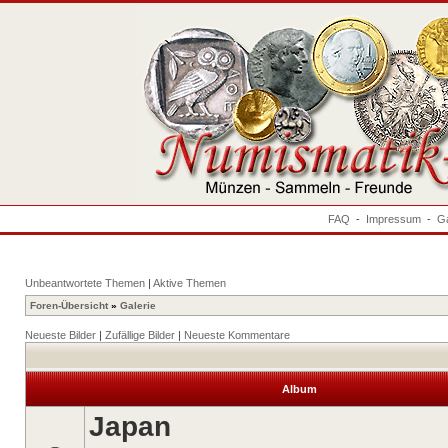
FAQ
-
Impressum
-
Ga
Unbeantwortete Themen
|
Aktive Themen
Foren-Übersicht
»
Galerie
Neueste Bilder
|
Zufällige Bilder
|
Neueste Kommentare
Album
Japan