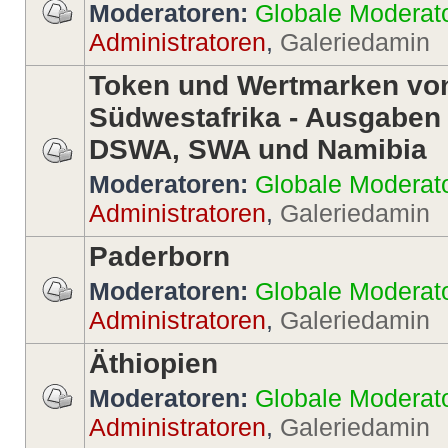
Moderatoren:
Globale Moderat
Administratoren
,
Galeriedamin
Token und Wertmarken vo
Südwestafrika - Ausgaben
DSWA, SWA und Namibia
Moderatoren:
Globale Moderat
Administratoren
,
Galeriedamin
Paderborn
Moderatoren:
Globale Moderat
Administratoren
,
Galeriedamin
Äthiopien
Moderatoren:
Globale Moderat
Administratoren
,
Galeriedamin