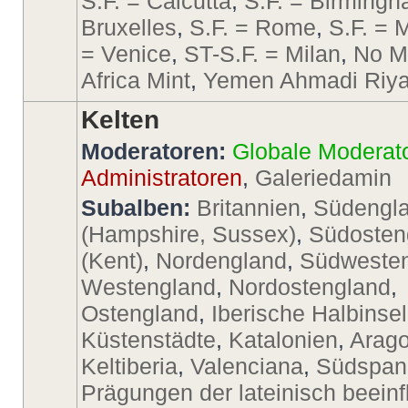
S.F. = Calcutta
,
S.F. = Birming
Bruxelles
,
S.F. = Rome
,
S.F. = 
= Venice
,
ST-S.F. = Milan
,
No M
Africa Mint
,
Yemen Ahmadi Riya
Kelten
Moderatoren:
Globale Moderat
Administratoren
,
Galeriedamin
Subalben:
Britannien
,
Südengl
(Hampshire, Sussex)
,
Südosten
(Kent)
,
Nordengland
,
Südweste
Westengland
,
Nordostengland
,
Ostengland
,
Iberische Halbinsel
Küstenstädte
,
Katalonien
,
Arago
Keltiberia
,
Valenciana
,
Südspan
Prägungen der lateinisch beeinf