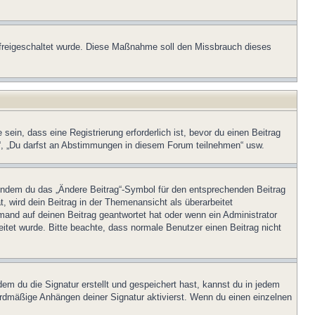
on freigeschaltet wurde. Diese Maßnahme soll den Missbrauch dieses
in, dass eine Registrierung erforderlich ist, bevor du einen Beitrag
n“, „Du darfst an Abstimmungen in diesem Forum teilnehmen“ usw.
, indem du das „Ändere Beitrag“-Symbol für den entsprechenden Beitrag
t, wird dein Beitrag in der Themenansicht als überarbeitet
mand auf deinen Beitrag geantwortet hat oder wenn ein Administrator
beitet wurde. Bitte beachte, dass normale Benutzer einen Beitrag nicht
m du die Signatur erstellt und gespeichert hast, kannst du in jedem
ardmäßige Anhängen deiner Signatur aktivierst. Wenn du einen einzelnen