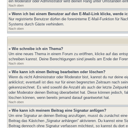
ein Moderator oder Administrator wird deinen Rang unter Umständen ein
Nach oben
» Wenn ich bei einem Benutzer auf den E-Mail-Link klicke, werde i
Nur registrierte Benutzer dürfen die foreninterne E-Mail-Funktion für N
Systems durch Gäste verhindern.
Nach oben
» Wie schreibe ich ein Thema?
Um eine neues Thema in einem Forum zu eröffnen, klicke auf das entspre
schreiben kannst. Deine Berechtigungen sind jeweils am Ende der Foren-
Nach oben
» Wie kann ich einen Beitrag bearbeiten oder löschen?
Wenn du nicht Administrator oder Moderator bist, kannst du nur deine e
anklickst; eventuell ist dies nur für einen begrenzten Zeitraum nach sei
gekennzeichnet. Es wird sowohl die Anzahl als auch der letzte Zeitpunk
oder Moderator deinen Beitrag überarbeitet hat. Diese können jedoch, fal
löschen können, wenn bereits jemand darauf geantwortet hat.
Nach oben
» Wie kann ich meinem Beitrag eine Signatur anfügen?
Um eine Signatur an deinen Beitrag anzufügen, musst du zunächst eine s
Beitrag das Kästchen „Signatur anhängen“ aktivieren. Du kannst eine S
Beitrag dennoch ohne Signatur verfassen möchtest, so kannst du dort ei