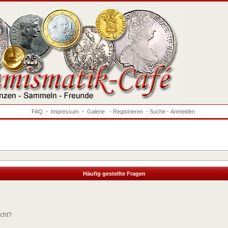
FAQ
-
Impressum
-
Galerie
-
Registrieren
-
Suche
-
Anmelden
Häufig gestellte Fragen
ucht?