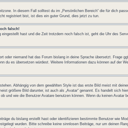
itzone. In diesem Fall solltest du im „Persönlichen Bereich“ die für dich pass
registriert bist, ist dies ein guter Grund, dies jetzt zu tun.
och falsch!
 eingestellt hast und die Zeit trotzdem noch falsch ist, geht die Uhr des Serv
iert oder niemand hat das Forum bislang in deine Sprache übersetzt. Frage ggf
n, wenn du es übersetzen würdest. Weitere Informationen dazu können auf der
stehen. Abhängig von dem gewählten Style ist das erste Bild meist mit deine
st größere Bild darunter, ist auch als „Avatar“ genannt. Es handelt sich hie
, ob und wie die Benutzer Avatare benutzen können. Wenn du keinen Avatar be
träge du bislang erstellt hast oder identifizieren bestimmte Benutzer wie M
festgelegt wurden. Bitte schreibe keine sinnlosen Beiträge, nur um deinen Ra