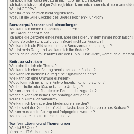
Ich habe mich registriert, kann mich aber nicht anmelden!
Ich habe mich vor einiger Zeit registriert, kann mich aber nicht mehr anmelde
Was ist COPPA?
Warum kann ich mich nicht registrieren?
Wozu ist die „Alle Cookies des Boards löschen“-Funktion?
Benutzerpräferenzen und -einstellungen
Wie kann ich meine Einstellungen ändern?
Die Forenuhr geht falsch!
Ich habe die Zeitzone eingestellt, aber die Forenuhr geht immer noch falsch!
Meine Sprache steht auf diesem Board nicht zur Auswahl!
Wie kann ich ein Bild unter meinem Benutzernamen anzeigen?
Was ist mein Rang und wie kann ich ihn ändern?
Wenn ich bei einem Benutzer auf den E-Mail-Link klicke, werde ich aufgefor
Beiträge schreiben
Wie schreibe ich ein Thema?
Wie kann ich einen Beitrag bearbeiten oder löschen?
Wie kann ich meinem Beitrag eine Signatur anfügen?
Wie kann ich eine Umfrage erstellen?
Wieso kann ich nicht mehr Antwortmöglichkeiten erstellen?
Wie bearbeite oder lösche ich eine Umfrage?
Warum kann ich auf bestimmte Foren nicht zugreifen?
Weshalb kann ich keine Dateianhänge anfügen?
Weshalb wurde ich verwarnt?
Wie kann ich Beiträge den Moderatoren melden?
Was bewirkt die „Speichern“-Schaltfläche beim Schreiben eines Beitrags?
Warum muss mein Beitrag erst freigegeben werden?
Wie markiere ich ein Thema als neu?
Textformatierung und Thementypen
Was ist BBCode?
Kann ich HTML benutzen?