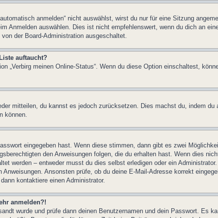
tomatisch anmelden“ nicht auswählst, wirst du nur für eine Sitzung angeme
im Anmelden auswählen. Dies ist nicht empfehlenswert, wenn du dich an einem
 von der Board-Administration ausgeschaltet.
Liste auftaucht?
tion „Verbirg meinen Online-Status“. Wenn du diese Option einschaltest, könn
ieder mitteilen, du kannst es jedoch zurücksetzen. Dies machst du, indem du
en können.
 Passwort eingegeben hast. Wenn diese stimmen, dann gibt es zwei Möglichk
ngsberechtigten den Anweisungen folgen, die du erhalten hast. Wenn dies nicht 
et werden – entweder musst du dies selbst erledigen oder ein Administrator. Be
nen Anweisungen. Ansonsten prüfe, ob du deine E-Mail-Adresse korrekt eingeg
 dann kontaktiere einen Administrator.
 mehr anmelden?!
ugesandt wurde und prüfe dann deinen Benutzernamen und dein Passwort. Es ka