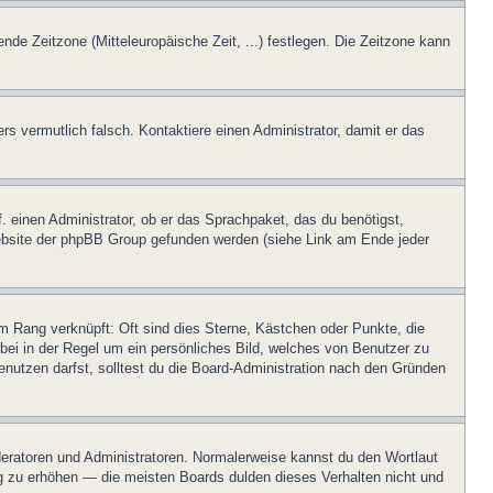
ende Zeitzone (Mitteleuropäische Zeit, ...) festlegen. Die Zeitzone kann
ers vermutlich falsch. Kontaktiere einen Administrator, damit er das
. einen Administrator, ob er das Sprachpaket, das du benötigst,
 Website der phpBB Group gefunden werden (siehe Link am Ende jeder
m Rang verknüpft: Oft sind dies Sterne, Kästchen oder Punkte, die
rbei in der Regel um ein persönliches Bild, welches von Benutzer zu
nutzen darfst, solltest du die Board-Administration nach den Gründen
oderatoren und Administratoren. Normalerweise kannst du den Wortlaut
ng zu erhöhen — die meisten Boards dulden dieses Verhalten nicht und