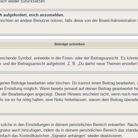
fach wieder zurücksetzen.
ch aufgefordert, mich anzumelden.
achrichten an andere Benutzer nutzen, falls diese von der Board-Administrati
Beiträge schreiben
chende Symbol, entweder in der Foren- oder der Beitragsansicht. Es könnte se
 und der Beitragsansicht aufgelistet. Z. B. „Du darfst neue Themen erstelle
igenen Beiträge bearbeiten oder löschen. Du kannst einen Beitrag bearbeiten
ner Erstellung möglich. Wenn bereits jemand auf deinen Beitrag geantwortet ha
t der Bearbeitungen angezeigt. Dieser Hinweis erscheint nicht, wenn noch nie
ls sie es für nötig halten, eine Notiz hinterlassen, warum dein Beitrag überar
olche in den Einstellungen in deinem persönlichen Bereich entwerfen. Nachde
ignatur auch hinzufügen, indem du in deinem persönlichen Bereich das stand
nfach das Kontrollkästchen „Signatur anhängen“ wieder deaktivieren.