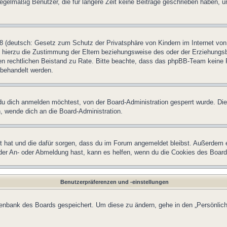
egelmäßig Benutzer, die für längere Zeit keine Beiträge geschrieben haben, u
 (deutsch: Gesetz zum Schutz der Privatsphäre von Kindern im Internet von 
hierzu die Zustimmung der Eltern beziehungsweise des oder der Erziehungsber
einen rechtlichen Beistand zu Rate. Bitte beachte, dass das phpBB-Team keine 
n behandelt werden.
u dich anmelden möchtest, von der Board-Administration gesperrt wurde. Die
 wende dich an die Board-Administration.
lt hat und die dafür sorgen, dass du im Forum angemeldet bleibst. Außerdem 
 der An- oder Abmeldung hast, kann es helfen, wenn du die Cookies des Board
Benutzerpräferenzen und -einstellungen
atenbank des Boards gespeichert. Um diese zu ändern, gehe in den „Persönlich